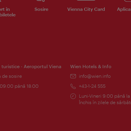
rt în
Sosire
Vienna City Card
Aplicaţ
iletele
 turistice - Aeroportul Viena
Wien Hotels & Info
:
a de sosire
E-
info@wien.info
mail:
am:
c 09:00 până 18:00
Telefon:
+43-1-24 555
Program:
Luni-Vineri 9:00 până la
Închis în zilele de sărbăt