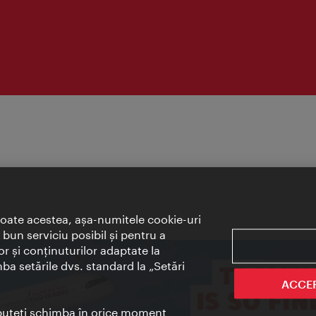
toate acestea, aşa-numitele cookie-uri
bun serviciu posibil şi pentru a
or şi conţinuturilor adaptate la
mba setările dvs. standard la „Setări
ACCE
t puteţi schimba în orice moment