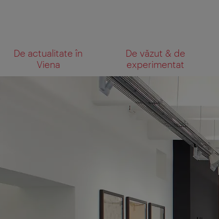
Către
Către
De actualitate în
De văzut & de
navigare
texte
Ce
Viena
experimentat
căutaţi?