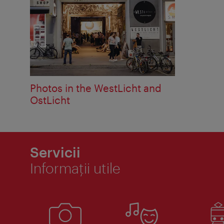
Photos in the WestLicht and
OstLicht
Servicii
Informaţii utile