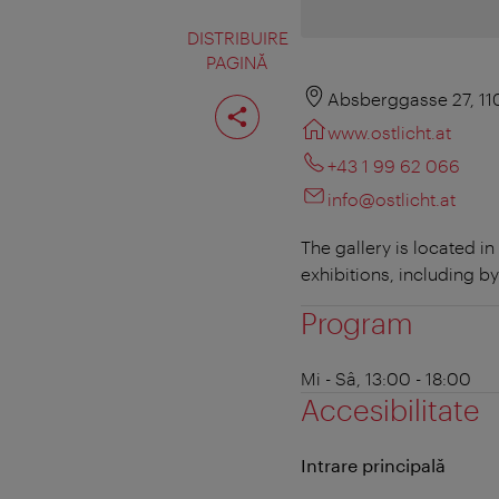
DISTRIBUIRE
PAGINĂ
Distribuiţi
Absberggasse 27, 1
pagina
www.ostlicht.at
+43 1 99 62 066
info@ostlicht.at
The gallery is located i
exhibitions, including 
Program
Mi - Sâ, 13:00 - 18:00
Accesibilitate
Intrare principală