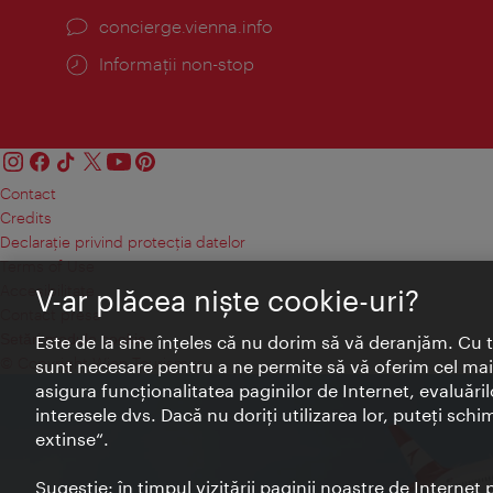
concierge.vienna.info
Informații non-stop
Contact
Credits
Declaraţie privind protecţia datelor
Terms of Use
Accesibilitate
V-ar plăcea nişte cookie-uri?
Contact presa
Setări module cookie
Este de la sine înţeles că nu dorim să vă deranjăm. Cu 
© Copyright Wien Tourismus
sunt necesare pentru a ne permite să vă oferim cel mai 
asigura funcţionalitatea paginilor de Internet, evaluăril
interesele dvs. Dacă nu doriţi utilizarea lor, puteţi schi
extinse“.
Sugestie: în timpul vizitării paginii noastre de Interne