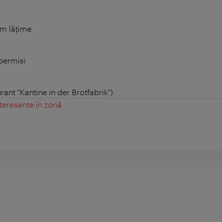
m lățime
 permisi
urant "Kantine in der Brotfabrik")
teresante în zonă