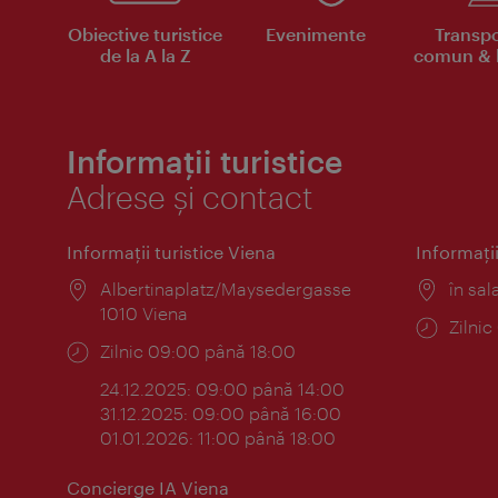
Obiective turistice
Evenimente
Transpo
de la A la Z
comun & b
Informații turistice
Adrese și contact
Informaţii turistice Viena
Informaţii
Locul:
Albertinaplatz/Maysedergasse
Locul
în sal
1010 Viena
Progr
Zilni
Program:
Zilnic 09:00 până 18:00
24.12.2025: 09:00 până 14:00
31.12.2025: 09:00 până 16:00
01.01.2026: 11:00 până 18:00
Concierge IA Viena