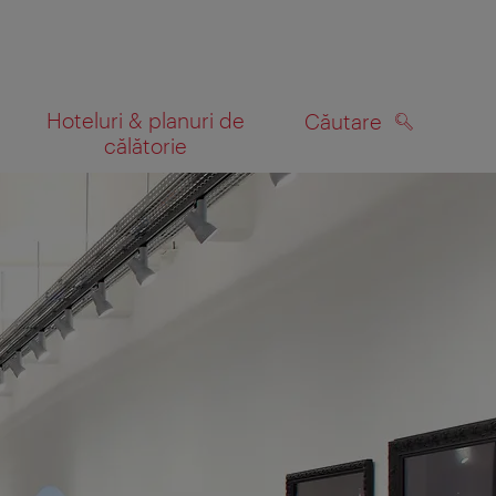
Hoteluri & planuri de
Căutare
călătorie
CĂUTARE
 hartă