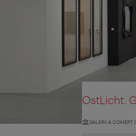
OstLicht. G
GALERII & COMERŢ 