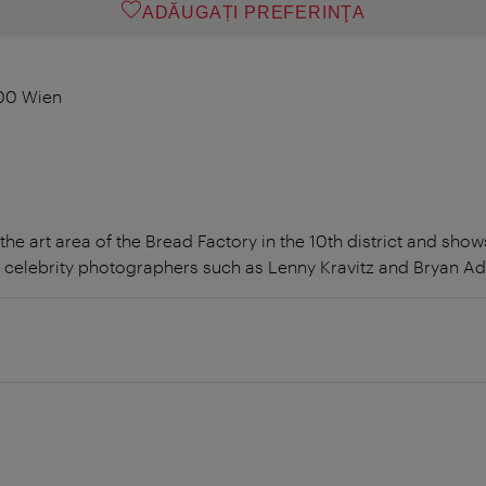
ADĂUGAȚI PREFERINŢA
100 Wien
n the art area of the Bread Factory in the 10th district and sh
by celebrity photographers such as Lenny Kravitz and Bryan A