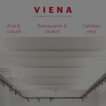
Artă &
Restaurante &
Calitatea
cultură
localuri
vieții
Afişare rezultate căutare pe