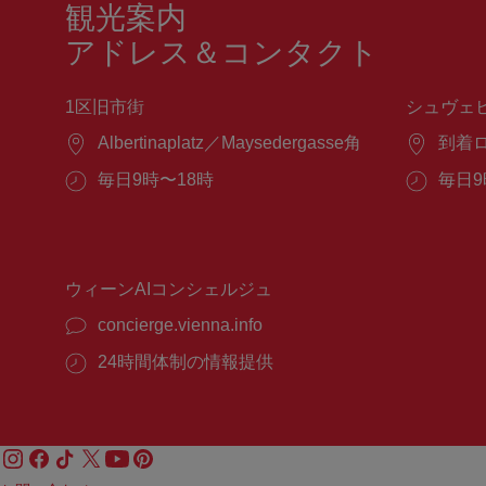
観光案内
アドレス＆コンタクト
1区旧市街
シュヴェ
場
Albertinaplatz／Maysedergasse角
場
到着
所：
所：
営
毎日9時〜18時
営
毎日9
業
業
時
時
間：
間：
ウィーンAIコンシェルジュ
concierge.vienna.info
24時間体制の情報提供