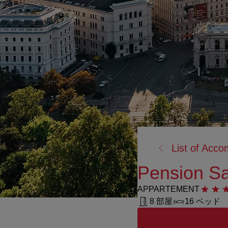
戻
List of Acc
る:
Pension Sa
APPARTEMENT
星3つ
8 部屋
16 ベッド