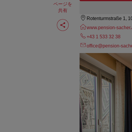
ページを
共有
Rotenturmstraße 1, 
ペ
ー
www.pension-sacher.
ジ
を
+43 1 533 32 38
共
office@pension-sache
有
す
る