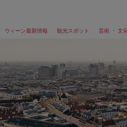
メ
こ
何
ウィーン最新情報
観光スポット
芸術 ・ 文
ニ
の
を
ュ
ペ
/>
お
ー
ー
探
へ
ジ
し
の
で
ト
す
ッ
か？
プ
へ