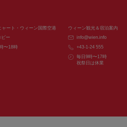
ヒャート・ウィーン国際空港
ウィーン観光＆宿泊案内
ロビー
E
info@wien.info
メ
時〜18時
電
+43-1-24 555
ー
話
ル：
営
毎日9時〜17時
番
業
祝祭日は休業
号：
時
間：