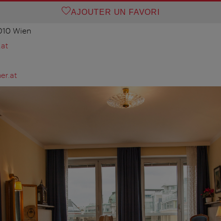
AJOUTER UN FAVORI
1010 Wien
at
er.at