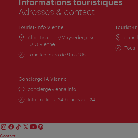
Informations touristiques
Adresses & contact
Tourist-Info Vienne
Tourist-I
Lieu:
Albertinaplatz/Maysedergasse
Lieu:
dans l
1010 Vienne
Horai
Tous l
Horaires
Tous les jours de 9h à 18h
d'ouve
d'ouverture:
Concierge IA Vienne
Ort:
concierge.vienna.info
Öffnungszeiten:
Informations 24 heures sur 24
Contact