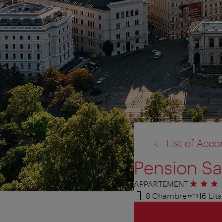
retour
List of Ac
à:
Pension Sa
APPARTEMENT
3 étoiles
8 Chambre
16 Lits