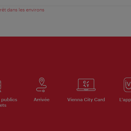
érêt dans les environs
 publics
Arrivée
Vienna City Card
L'appl
ets