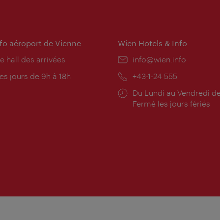
nfo aéroport de Vienne
Wien Hotels & Info
e hall des arrivées
E-
info@wien.info
mail:
res
es jours de 9h à 18h
Téléphone:
+43-1-24 555
rture:
Horaires
Du Lundi au Vendredi de
d'ouverture:
Fermé les jours fériés