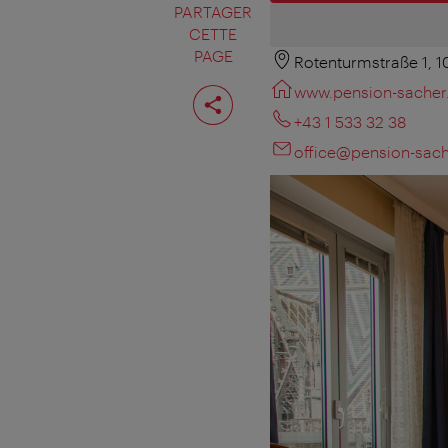
PARTAGER
CETTE
PAGE
Rotenturmstraße 1, 
Partager
www.pension-sacher.
cette
page
+43 1 533 32 38
office@pension-sach