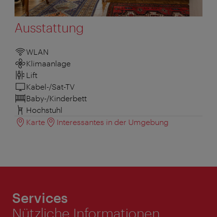
Ausstattung
WLAN
Klimaanlage
Lift
Kabel-/Sat-TV
Baby-/Kinderbett
Hochstuhl
Karte
Interessantes in der Umgebung
Services
Nützliche Informationen