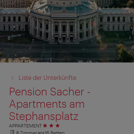
Zurück
Liste der Unterkünfte
zu:
Pension Sacher -
Apartments am
Stephansplatz
APPARTEMENT
3 Sterne
8 Zimmer
16 Betten