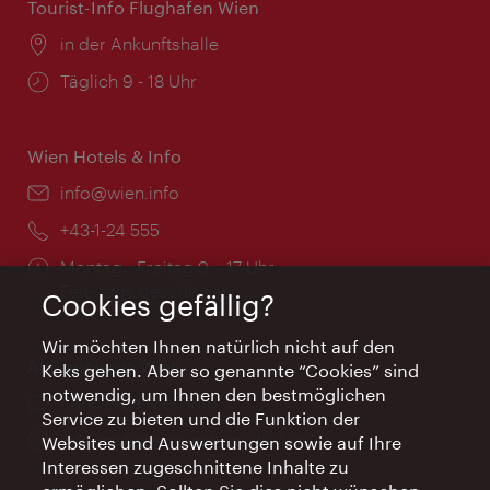
Tourist-Info Flughafen Wien
Ort:
in der Ankunftshalle
Öffnungszeiten:
Täglich 9 - 18 Uhr
Wien Hotels & Info
Email:
info@wien.info
Telefon:
+43-1-24 555
Öffnungszeiten:
Montag - Freitag 9 – 17 Uhr
Feiertags geschlossen
Cookies gefällig?
Wir möchten Ihnen natürlich nicht auf den
AI Concierge Wien
Keks gehen. Aber so genannte “Cookies” sind
notwendig, um Ihnen den bestmöglichen
Ort:
concierge.wien.info
Service zu bieten und die Funktion der
Öffnungszeiten:
Informationen rund um die Uhr
Websites und Auswertungen sowie auf Ihre
Interessen zugeschnittene Inhalte zu