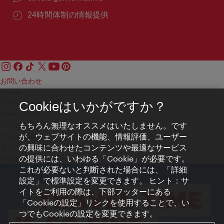
24時間体制の情報提供
お問い合わせ
Credits
プライバシーポリシー
Cookieはいかがですか？
Terms of Use
もちろん無理なオススメはいたしません。です
アクセシビリティ
が、ウェブサイトの機能、情報評価、ユーザー
プレス連絡先
の興味に合わせたコンテンツや最適なサービス
クッキーの設定
の提供には、いわゆる「Cookie」が必要です。
© Copyright WienTourismus
これが必要ないと判断された場合には、「詳細
設定」で標準設定を変更できます。 ヒント：サ
イトをご利用の際は、下部フッターにある
「Cookieの設定」リンクを使用することで、い
つでもCookieの設定を変更できます。