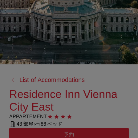
戻
List of Accommodations
る:
Residence Inn Vienna
City East
APPARTEMENT
星4つ
43 部屋
86 ベッド
予約