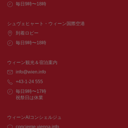
所：
営
毎日9時〜18時
業
時
間：
シュヴェヒャート・ウィーン国際空港
場
到着ロビー
所：
営
毎日9時〜18時
業
時
間：
ウィーン観光＆宿泊案内
E
info@wien.info
メ
電
+43-1-24 555
ー
話
ル：
営
毎日9時〜17時
番
業
祝祭日は休業
号：
時
間：
ウィーンAIコンシェルジュ
concierge.vienna.info