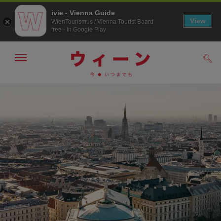
ivie - Vienna Guide
View
WienTourismus / Vienna Tourist Board
free - In Google Play
メ
検
ニ
索
ュ
/>
メ
こ
す
ー
る
ニ
の
の
ュ
ペ
表
ー
ー
示・
非
へ
ジ
表
の
示
ト
ッ
プ
へ