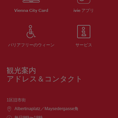
Vienna City Card
ivie アプリ
バリアフリーのウィーン
サービス
観光案内
アドレス＆コンタクト
1区旧市街
場
Albertinaplatz／Maysedergasse角
所：
営
毎日9時〜18時