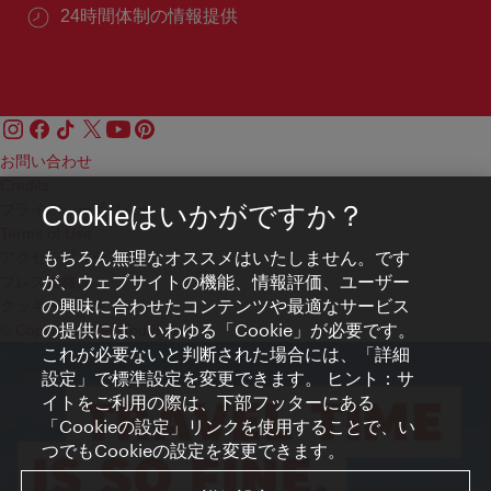
24時間体制の情報提供
お問い合わせ
Credits
プライバシーポリシー
Cookieはいかがですか？
Terms of Use
もちろん無理なオススメはいたしません。です
アクセシビリティ
が、ウェブサイトの機能、情報評価、ユーザー
プレス連絡先
の興味に合わせたコンテンツや最適なサービス
クッキーの設定
の提供には、いわゆる「Cookie」が必要です。
© Copyright WienTourismus
これが必要ないと判断された場合には、「詳細
設定」で標準設定を変更できます。 ヒント：サ
イトをご利用の際は、下部フッターにある
「Cookieの設定」リンクを使用することで、い
つでもCookieの設定を変更できます。