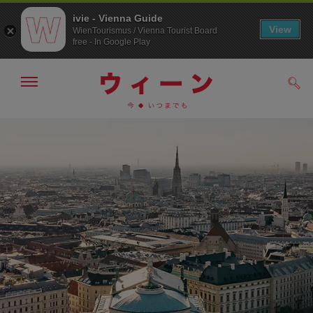
ivie - Vienna Guide
View
WienTourismus / Vienna Tourist Board
free - In Google Play
メ
検
ニ
索
ュ
メ
こ
す
ー
る
ニ
の
の
ュ
ペ
表
ー
ー
示・
非
へ
ジ
表
の
示
ト
ッ
プ
へ