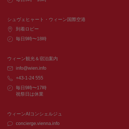
業
時
間：
シュヴェヒャート・ウィーン国際空港
場
到着ロビー
所：
営
毎日9時〜18時
業
時
間：
ウィーン観光＆宿泊案内
E
info@wien.info
メ
電
+43-1-24 555
ー
話
ル：
営
毎日9時〜17時
番
業
祝祭日は休業
号：
時
間：
ウィーンAIコンシェルジュ
concierge.vienna.info