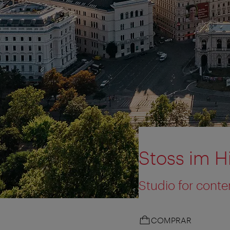
Stoss im 
Studio for cont
COMPRAR