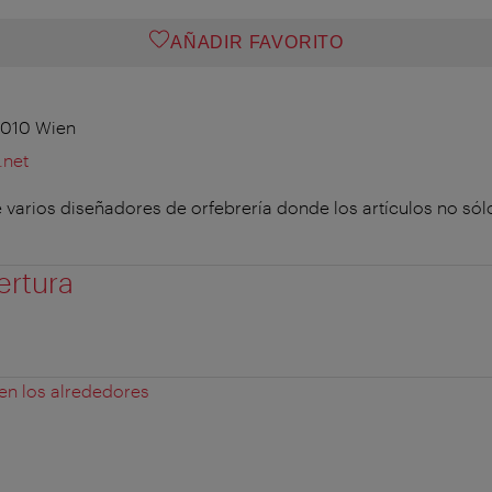
AÑADIR FAVORITO
1010 Wien
.net
varios diseñadores de orfebrería donde los artículos no sól
ertura
 en los alrededores