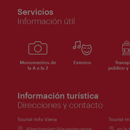
Servicios
Información útil
Monumentos de
Eventos
Transp
la A a la Z
público y 
Información turística
Direcciones y contacto
Tourist-Info Viena
Tourist-I
Lugar:
Albertinaplatz/Maysedergasse
Lugar
en la 