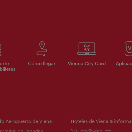
orte
Cómo llegar
Vienna City Card
Aplicac
billetes
nfo Aeropuerto de Viena
Hoteles de Viena & informa
:
terminal de llegadas
e-
info@wien.info