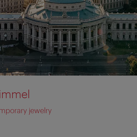
Himmel
emporary jewelry