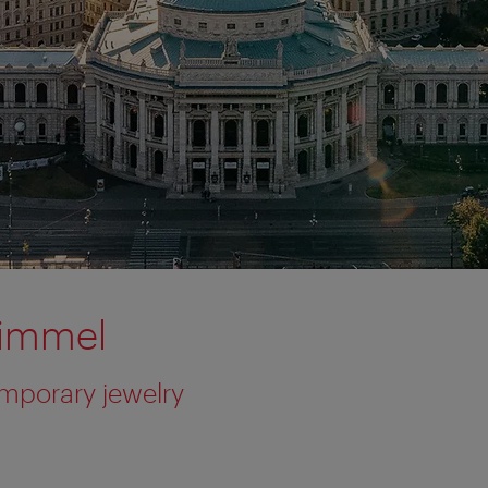
Himmel
emporary jewelry