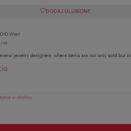
DODAJ ULUBIONE
1010 Wien
.net
veral jewelry designers, where items are not only sold but a
cia
jsca w okolicy