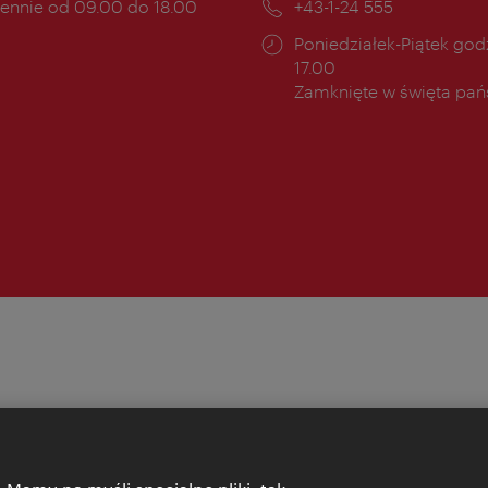
ny
ennie od 09.00 do 18.00
Telefon:
+43-1-24 555
cia:
Godziny
Poniedziałek-Piątek godz
otwarcia:
17.00
Zamknięte w święta pa