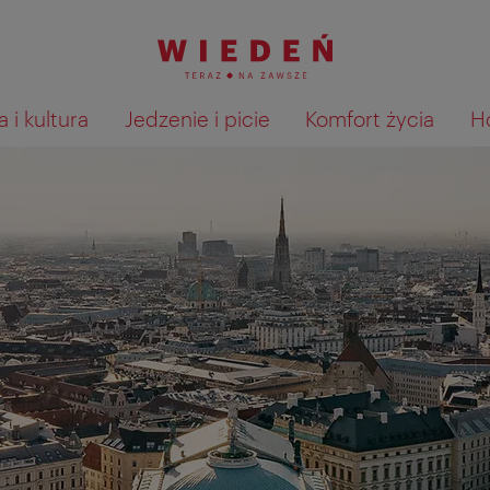
 i kultura
Jedzenie i picie
Komfort życia
H
Pokaż na mapie wyniki wyszu