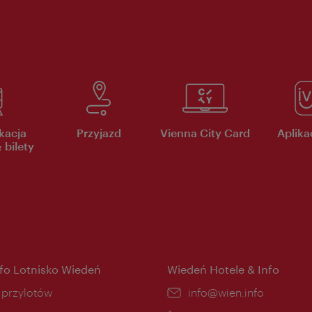
kacja
Przyjazd
Vienna City Card
Aplikac
 bilety
nfo Lotnisko Wiedeń
Wiedeń Hotele & Info
ce:
i przylotów
E-
info@wien.info
mail: