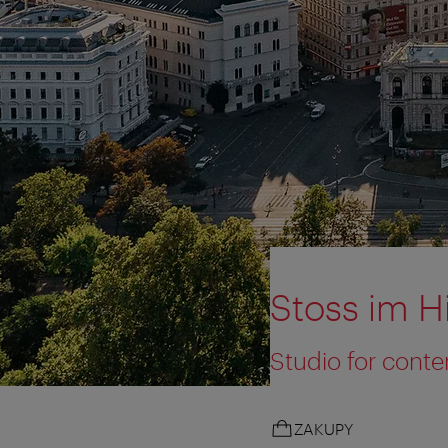
Stoss im 
Studio for cont
ZAKUPY