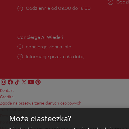
Godzi
Codzi
Godziny
Codziennie od 09.00 do 18.00
otwar
otwarcia:
Concierge AI Wiedeń
concierge.vienna.info
Informacje przez całą dobę
Kontakt
Credits
Zgoda na przetwarzanie danych osobowych
Terms of Use
Dostępność
Może ciasteczka?
Kontakt prasowy
Ustawienia cookies