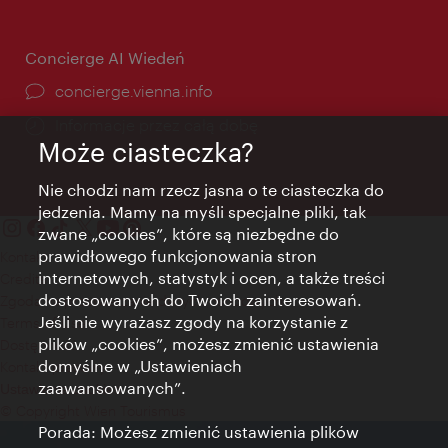
Concierge AI Wiedeń
concierge.vienna.info
Informacje przez całą dobę
Może ciasteczka?
Nie chodzi nam rzecz jasna o te ciasteczka do
jedzenia. Mamy na myśli specjalne pliki, tak
zwane „cookies”, które są niezbędne do
prawidłowego funkcjonowania stron
Kontakt
internetowych, statystyk i ocen, a także treści
Credits
dostosowanych do Twoich zainteresowań.
Zgoda na przetwarzanie danych osobowych
Jeśli nie wyrażasz zgody na korzystanie z
Terms of Use
plików „cookies”, możesz zmienić ustawienia
Dostępność
domyślne w „Ustawieniach
Kontakt prasowy
zaawansowanych”.
Ustawienia cookies
© Copyright Wien Tourismus
Porada: Możesz zmienić ustawienia plików