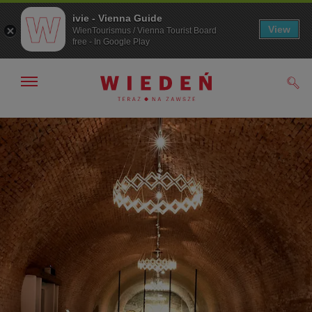
ivie - Vienna Guide
View
WienTourismus / Vienna Tourist Board
free - In Google Play
Pokaż/ukryj
Szuk
nawigację
Przejdź
Przejdź
do
do
nawigacji
treści