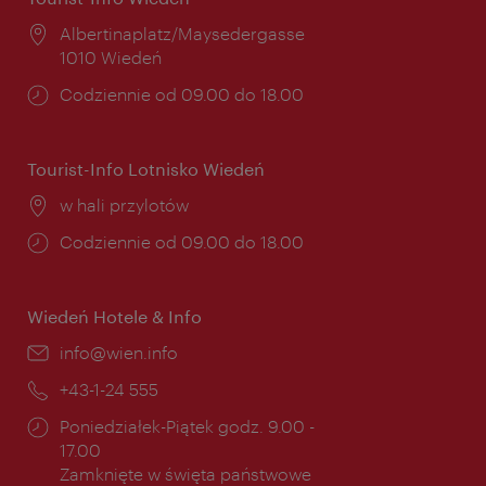
Miejsce:
Albertinaplatz/Maysedergasse
1010 Wiedeń
Godziny
Codziennie od 09.00 do 18.00
otwarcia:
Tourist-Info Lotnisko Wiedeń
Miejsce:
w hali przylotów
Godziny
Codziennie od 09.00 do 18.00
otwarcia:
Wiedeń Hotele & Info
E-
info@wien.info
mail:
Telefon:
+43-1-24 555
Godziny
Poniedziałek-Piątek godz. 9.00 -
otwarcia:
17.00
Zamknięte w święta państwowe