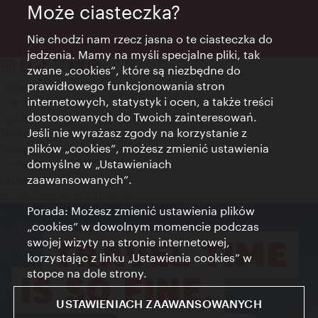
Może ciasteczka?
Nie chodzi nam rzecz jasna o te ciasteczka do
jedzenia. Mamy na myśli specjalne pliki, tak
zwane „cookies”, które są niezbędne do
prawidłowego funkcjonowania stron
Kontakt
internetowych, statystyk i ocen, a także treści
Credits
dostosowanych do Twoich zainteresowań.
Zgoda na przetwarzanie danych osobowych
Jeśli nie wyrażasz zgody na korzystanie z
Terms of Use
plików „cookies”, możesz zmienić ustawienia
Dostępność
domyślne w „Ustawieniach
Kontakt prasowy
zaawansowanych”.
Ustawienia cookies
© Copyright Wien Tourismus
Porada: Możesz zmienić ustawienia plików
„cookies” w dowolnym momencie podczas
swojej wizyty na stronie internetowej,
korzystając z linku „Ustawienia cookies” w
stopce na dole strony.
USTAWIENIACH ZAAWANSOWANYCH