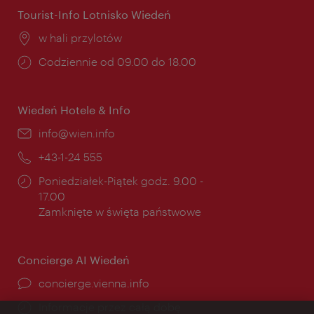
Tourist-Info Lotnisko Wiedeń
Miejsce:
w hali przylotów
Godziny
Codziennie od 09.00 do 18.00
otwarcia:
Wiedeń Hotele & Info
E-
info@wien.info
mail:
Telefon:
+43-1-24 555
Godziny
Poniedziałek-Piątek godz. 9.00 -
otwarcia:
17.00
Zamknięte w święta państwowe
Concierge AI Wiedeń
concierge.vienna.info
Informacje przez całą dobę