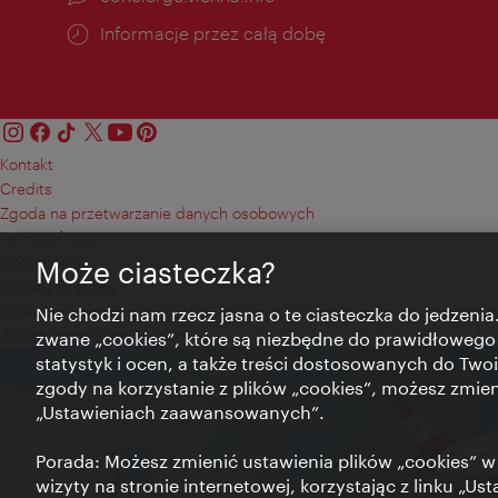
Informacje przez całą dobę
Kontakt
Credits
Zgoda na przetwarzanie danych osobowych
Terms of Use
Dostępność
Może ciasteczka?
Kontakt prasowy
Ustawienia cookies
Nie chodzi nam rzecz jasna o te ciasteczka do jedzenia.
© Copyright Wien Tourismus
zwane „cookies”, które są niezbędne do prawidłowego
statystyk i ocen, a także treści dostosowanych do Twoi
zgody na korzystanie z plików „cookies”, możesz zmie
„Ustawieniach zaawansowanych”.
Porada: Możesz zmienić ustawienia plików „cookies”
wizyty na stronie internetowej, korzystając z linku „Us