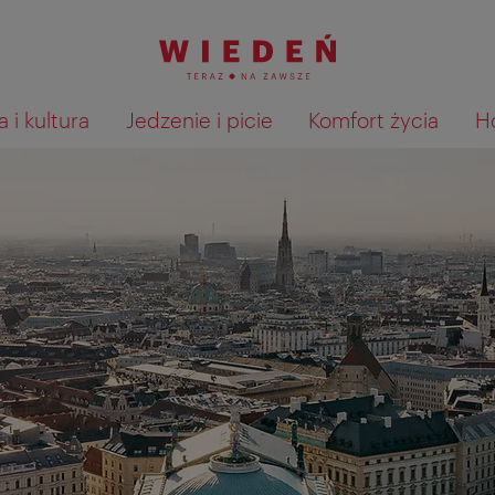
 i kultura
Jedzenie i picie
Komfort życia
H
Pokaż na mapie wyniki wyszu