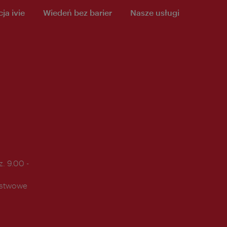
ja ivie
Wiedeń bez barier
Nasze usługi
. 9.00 -
ństwowe