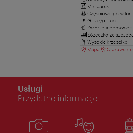
Minibarek
Częściowo przystos
Garaż/parking
Zwierzęta domowe s
Łóżeczko ze szczeb
Wysokie krzesełko
Mapa
Ciekawe mie
Usługi
Przydatne informacje