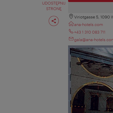
UDOSTĘPNIJ
STRONĘ
Viriotgasse 5, 1090 
Podziel
stronę
ana-hotels.com
+43 1 310 083 711
gala@ana-hotels.co