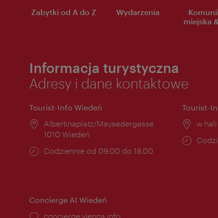
Zabytki od A do Z
Wydarzenia
Komuni
miejska &
Informacja turystyczna
Adresy i dane kontaktowe
Tourist-Info Wiedeń
Tourist-I
Miejsce:
Albertinaplatz/Maysedergasse
Miejs
w hal
1010 Wiedeń
Godzi
Codzi
Godziny
Codziennie od 09.00 do 18.00
otwar
otwarcia:
Concierge AI Wiedeń
concierge.vienna.info