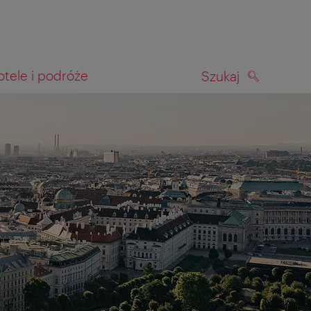
otele i podróże
Szukaj
SZUKAJ
kiwania