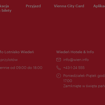
kacja
Przyjazd
Vienna City Card
Aplikac
 bilety
nfo Lotnisko Wiedeń
Wiedeń Hotele & Info
ce:
i przylotów
E-
info@wien.info
mail:
ny
ennie od 09.00 do 18.00
Telefon:
+43-1-24 555
cia:
Godziny
Poniedziałek-Piątek godz
otwarcia:
17.00
Zamknięte w święta pa