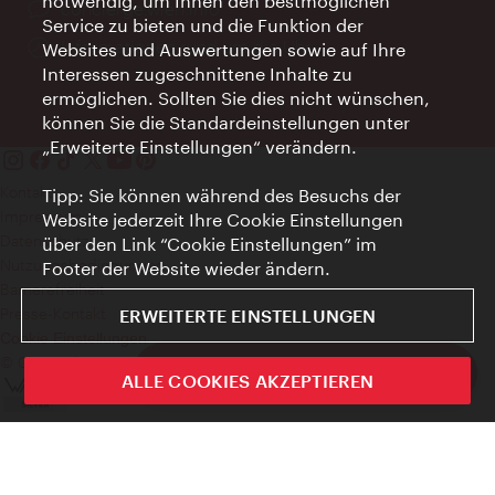
notwendig, um Ihnen den bestmöglichen
Ort:
concierge.wien.info
Service zu bieten und die Funktion der
Öffnungszeiten:
Informationen rund um die Uhr
Websites und Auswertungen sowie auf Ihre
Interessen zugeschnittene Inhalte zu
ermöglichen. Sollten Sie dies nicht wünschen,
können Sie die Standardeinstellungen unter
„Erweiterte Einstellungen“ verändern.
Kontakt
Tipp: Sie können während des Besuchs der
Impressum
Website jederzeit Ihre Cookie Einstellungen
Datenschutz
über den Link “Cookie Einstellungen” im
Nutzungsbedingungen
Footer der Website wieder ändern.
Barrierefreiheit
Presse-Kontakt
ERWEITERTE EINSTELLUNGEN
Cookie Einstellungen
© Copyright WienTourismus
ivie - Die offizielle City Guide App
ALLE COOKIES AKZEPTIEREN
Schlie