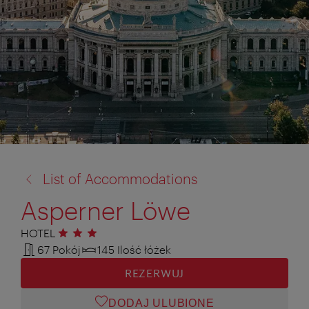
powrót
List of Accommodations
do:
Asperner Löwe
HOTEL
3 gwiazdki
67 Pokój
145 Ilość łóżek
REZERWUJ
DODAJ ULUBIONE