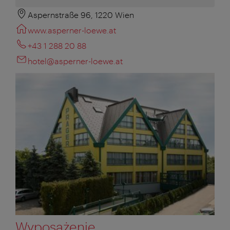
Aspernstraße 96, 1220 Wien
www.asperner-loewe.at
+43 1 288 20 88
hotel@asperner-loewe.at
Wyposażenie