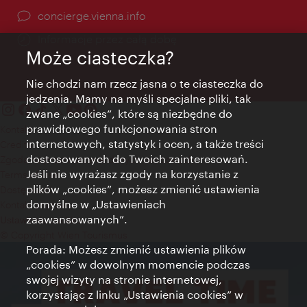
concierge.vienna.info
Informacje przez całą dobę
Może ciasteczka?
Nie chodzi nam rzecz jasna o te ciasteczka do
jedzenia. Mamy na myśli specjalne pliki, tak
zwane „cookies”, które są niezbędne do
prawidłowego funkcjonowania stron
Kontakt
internetowych, statystyk i ocen, a także treści
Credits
dostosowanych do Twoich zainteresowań.
Zgoda na przetwarzanie danych osobowych
Jeśli nie wyrażasz zgody na korzystanie z
Terms of Use
plików „cookies”, możesz zmienić ustawienia
Dostępność
domyślne w „Ustawieniach
Kontakt prasowy
zaawansowanych”.
Ustawienia cookies
© Copyright Wien Tourismus
Porada: Możesz zmienić ustawienia plików
„cookies” w dowolnym momencie podczas
swojej wizyty na stronie internetowej,
korzystając z linku „Ustawienia cookies” w