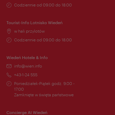
Godziny
Codziennie od 09.00 do 18.00
otwarcia:
Tourist-Info Lotnisko Wiedeń
Miejsce:
w hali przylotów
Godziny
Codziennie od 09.00 do 18.00
otwarcia:
Wiedeń Hotele & Info
E-
info@wien.info
mail:
Telefon:
+43-1-24 555
Godziny
Poniedziałek-Piątek godz. 9.00 -
otwarcia:
17.00
Zamknięte w święta państwowe
Concierge AI Wiedeń