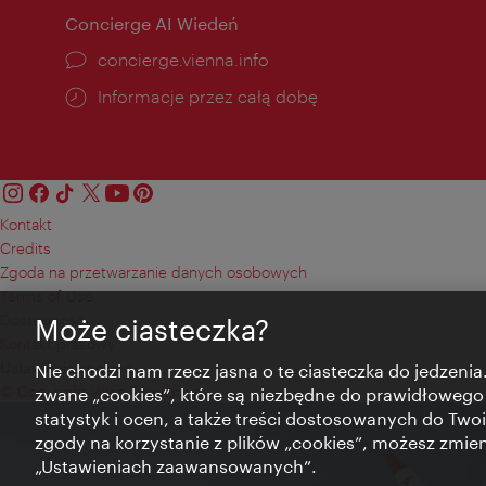
Concierge AI Wiedeń
concierge.vienna.info
Informacje przez całą dobę
Kontakt
Credits
Zgoda na przetwarzanie danych osobowych
Terms of Use
Dostępność
Może ciasteczka?
Kontakt prasowy
Ustawienia cookies
Nie chodzi nam rzecz jasna o te ciasteczka do jedzenia.
© Copyright Wien Tourismus
zwane „cookies”, które są niezbędne do prawidłowego
statystyk i ocen, a także treści dostosowanych do Twoi
zgody na korzystanie z plików „cookies”, możesz zmie
„Ustawieniach zaawansowanych”.