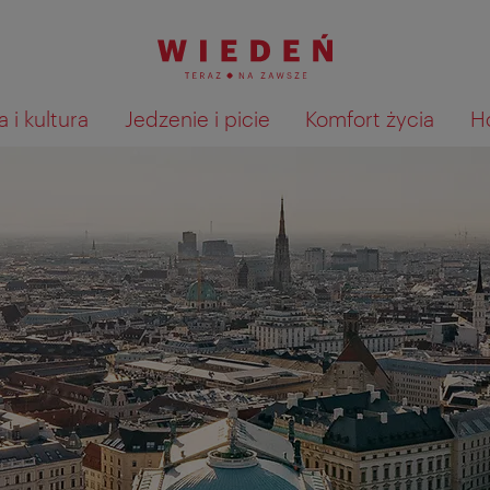
 i kultura
Jedzenie i picie
Komfort życia
H
Pokaż na mapie wyniki wyszu