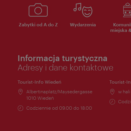
Zabytki od A do Z
Wydarzenia
Komuni
miejska &
Informacja turystyczna
Adresy i dane kontaktowe
Tourist-Info Wiedeń
Tourist-I
Miejsce:
Albertinaplatz/Maysedergasse
Miejs
w hal
1010 Wiedeń
Godzi
Codzi
Godziny
Codziennie od 09.00 do 18.00
otwar
otwarcia: