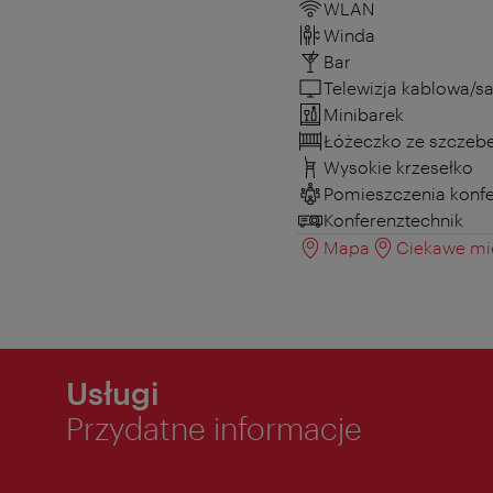
WLAN
Winda
Bar
Telewizja kablowa/sa
Minibarek
Łóżeczko ze szczeb
Wysokie krzesełko
Pomieszczenia konf
Konferenztechnik
Mapa
Ciekawe mie
Usługi
Przydatne informacje