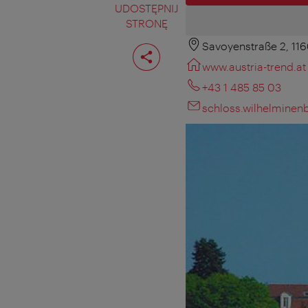
UDOSTĘPNIJ
STRONĘ
Savoyenstraße 2, 11
Podziel
stronę
www.austria-trend.at
+43 1 485 85 03
schloss.wilhelminen