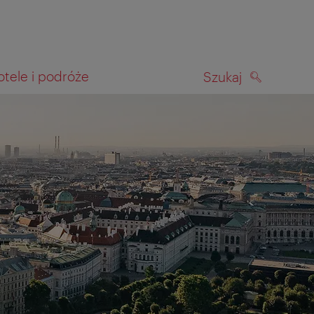
otele i podróże
Szukaj
SZUKAJ
kiwania