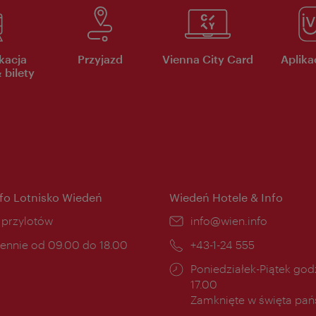
kacja
Przyjazd
Vienna City Card
Aplikac
 bilety
nfo Lotnisko Wiedeń
Wiedeń Hotele & Info
ce:
i przylotów
E-
info@wien.info
mail:
ny
ennie od 09.00 do 18.00
Telefon:
+43-1-24 555
cia:
Godziny
Poniedziałek-Piątek godz
otwarcia:
17.00
Zamknięte w święta pa