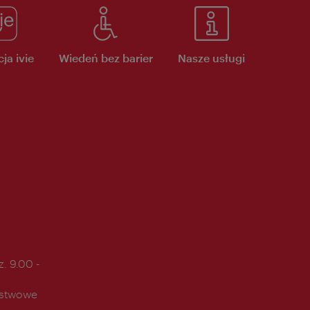
ja ivie
Wiedeń bez barier
Nasze usługi
. 9.00 -
ństwowe