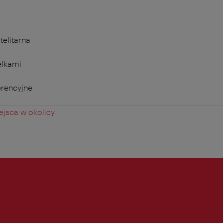
telitarna
elkami
erencyjne
jsca w okolicy