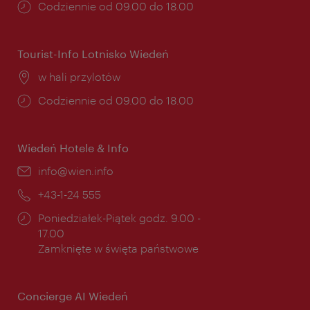
Godziny
Codziennie od 09.00 do 18.00
otwarcia:
Tourist-Info Lotnisko Wiedeń
Miejsce:
w hali przylotów
Godziny
Codziennie od 09.00 do 18.00
otwarcia:
Wiedeń Hotele & Info
E-
info@wien.info
mail:
Telefon:
+43-1-24 555
Godziny
Poniedziałek-Piątek godz. 9.00 -
otwarcia:
17.00
Zamknięte w święta państwowe
Concierge AI Wiedeń