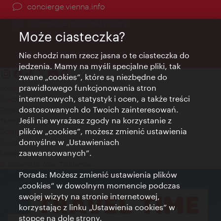
concierge.vienna.info
Informacje przez całą dobę
Może ciasteczka?
Nie chodzi nam rzecz jasna o te ciasteczka do
jedzenia. Mamy na myśli specjalne pliki, tak
zwane „cookies”, które są niezbędne do
prawidłowego funkcjonowania stron
Kontakt
internetowych, statystyk i ocen, a także treści
Credits
dostosowanych do Twoich zainteresowań.
Zgoda na przetwarzanie danych osobowych
Jeśli nie wyrażasz zgody na korzystanie z
Terms of Use
plików „cookies”, możesz zmienić ustawienia
Dostępność
domyślne w „Ustawieniach
Kontakt prasowy
zaawansowanych”.
Ustawienia cookies
© Copyright Wien Tourismus
Porada: Możesz zmienić ustawienia plików
„cookies” w dowolnym momencie podczas
swojej wizyty na stronie internetowej,
korzystając z linku „Ustawienia cookies” w
stopce na dole strony.