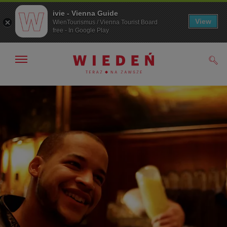
ivie - Vienna Guide
View
WienTourismus / Vienna Tourist Board
free - In Google Play
Pokaż/ukryj
Szuk
nawigację
Przejdź
Przejdź
do
do
nawigacji
treści