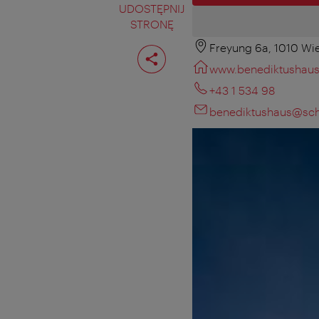
UDOSTĘPNIJ
STRONĘ
Freyung 6a, 1010 Wi
Podziel
stronę
www.benediktushaus
+43 1 534 98
benediktushaus@scho