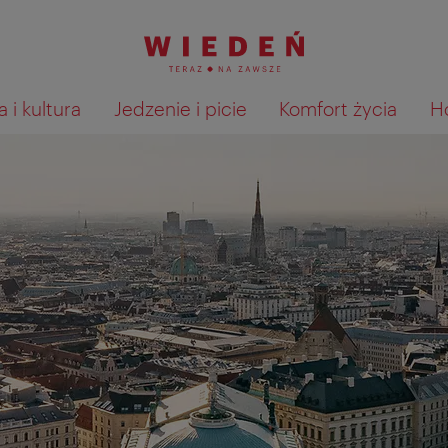
 i kultura
Jedzenie i picie
Komfort życia
H
Pokaż na mapie wyniki wyszu