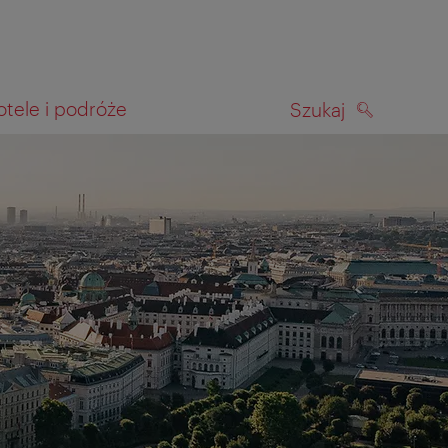
otele i podróże
Szukaj
SZUKAJ
kiwania