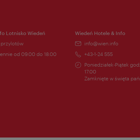
nfo Lotnisko Wiedeń
Wiedeń Hotele & Info
ce:
i przylotów
E-
info@wien.info
mail:
ny
ennie od 09.00 do 18.00
Telefon:
+43-1-24 555
cia:
Godziny
Poniedziałek-Piątek godz
otwarcia:
17.00
Zamknięte w święta pa