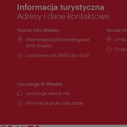
Informacja turystyczna
Adresy i dane kontaktowe
Tourist-Info Wiedeń
Tourist-I
Miejsce:
Albertinaplatz/Maysedergasse
Miejs
w hal
1010 Wiedeń
Godzi
Codzi
Godziny
Codziennie od 09.00 do 18.00
otwar
otwarcia:
Concierge AI Wiedeń
concierge.vienna.info
Informacje przez całą dobę