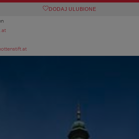
DODAJ ULUBIONE
en
.at
ttenstift.at