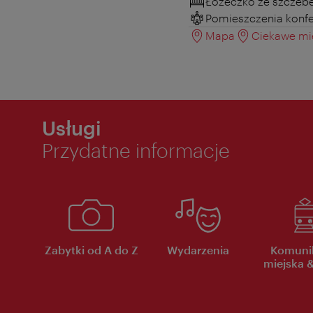
Łóżeczko ze szczeb
Pomieszczenia konf
Mapa
Ciekawe mie
Usługi
Przydatne informacje
Zabytki od A do Z
Wydarzenia
Komuni
miejska &