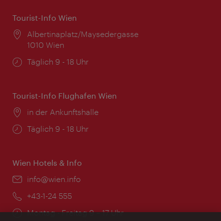
Tourist-Info Wien
Ort:
Albertinaplatz/Maysedergasse
1010 Wien
Öffnungszeiten:
Täglich 9 - 18 Uhr
Tourist-Info Flughafen Wien
Ort:
in der Ankunftshalle
Öffnungszeiten:
Täglich 9 - 18 Uhr
Wien Hotels & Info
Email:
info@wien.info
Telefon:
+43-1-24 555
Öffnungszeiten:
Montag - Freitag 9 – 17 Uhr