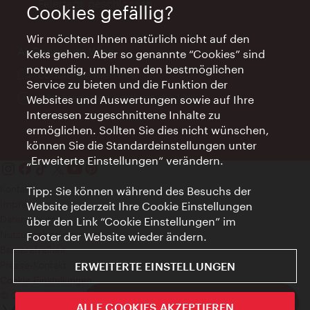
Feiertags geschlossen
Cookies gefällig?
Wir möchten Ihnen natürlich nicht auf den
AI Concierge Wien
Keks gehen. Aber so genannte “Cookies” sind
notwendig, um Ihnen den bestmöglichen
Ort:
concierge.wien.info
Service zu bieten und die Funktion der
Öffnungszeiten:
Informationen rund um die Uhr
Websites und Auswertungen sowie auf Ihre
Interessen zugeschnittene Inhalte zu
ermöglichen. Sollten Sie dies nicht wünschen,
können Sie die Standardeinstellungen unter
„Erweiterte Einstellungen“ verändern.
Kontakt
Tipp: Sie können während des Besuchs der
Impressum
Website jederzeit Ihre Cookie Einstellungen
Datenschutz
über den Link “Cookie Einstellungen” im
Nutzungsbedingungen
Footer der Website wieder ändern.
Barrierefreiheit
Presse-Kontakt
ERWEITERTE EINSTELLUNGEN
Cookie Einstellungen
© Copyright WienTourismus
ivie - Die offizielle City Guide App
ALLE COOKIES AKZEPTIEREN