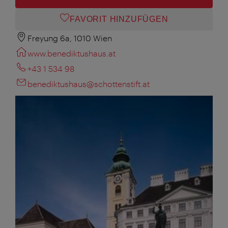
FAVORIT HINZUFÜGEN
Freyung 6a, 1010 Wien
www.benediktushaus.at
+43 1 534 98
benediktushaus@schottenstift.at