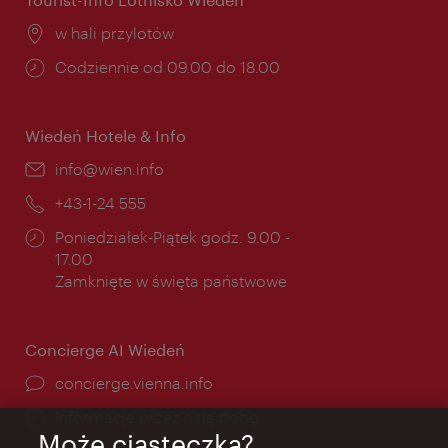
Miejsce:
w hali przylotów
Godziny
Codziennie od 09.00 do 18.00
otwarcia:
Wiedeń Hotele & Info
E-
info@wien.info
mail:
Telefon:
+43-1-24 555
Godziny
Poniedziałek-Piątek godz. 9.00 -
otwarcia:
17.00
Zamknięte w święta państwowe
Concierge AI Wiedeń
concierge.vienna.info
Informacje przez całą dobę
Może ciasteczka?