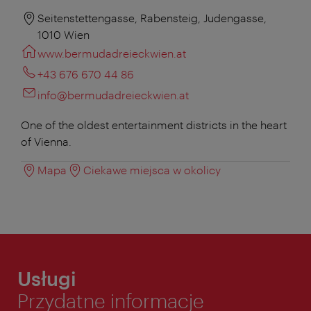
Seitenstettengasse, Rabensteig, Judengasse,
1010 Wien
www.bermudadreieckwien.at
+43 676 670 44 86
info@bermudadreieckwien.at
One of the oldest entertainment districts in the heart
of Vienna.
Mapa
Ciekawe miejsca w okolicy
Usługi
Przydatne informacje