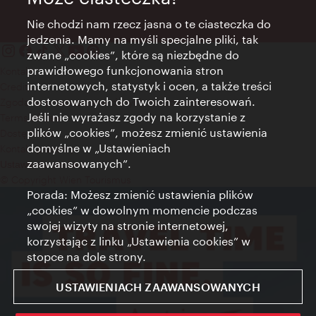
Nie chodzi nam rzecz jasna o te ciasteczka do
jedzenia. Mamy na myśli specjalne pliki, tak
zwane „cookies”, które są niezbędne do
prawidłowego funkcjonowania stron
Kontakt
internetowych, statystyk i ocen, a także treści
Credits
dostosowanych do Twoich zainteresowań.
Zgoda na przetwarzanie danych osobowych
Jeśli nie wyrażasz zgody na korzystanie z
Terms of Use
plików „cookies”, możesz zmienić ustawienia
Dostępność
domyślne w „Ustawieniach
Kontakt prasowy
zaawansowanych”.
Ustawienia cookies
© Copyright Wien Tourismus
Porada: Możesz zmienić ustawienia plików
„cookies” w dowolnym momencie podczas
swojej wizyty na stronie internetowej,
korzystając z linku „Ustawienia cookies” w
stopce na dole strony.
USTAWIENIACH ZAAWANSOWANYCH