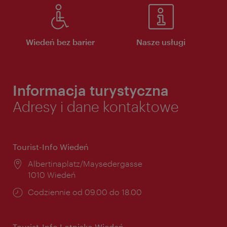
Wiedeń bez barier
Nasze usługi
Informacja turystyczna
Adresy i dane kontaktowe
Tourist-Info Wiedeń
Miejsce:
Albertinaplatz/Maysedergasse
1010 Wiedeń
Godziny
Codziennie od 09.00 do 18.00
otwarcia:
Tourist-Info Lotnisko Wiedeń