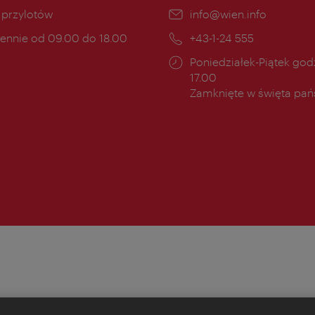
ce:
i przylotów
E-
info@wien.info
mail:
ny
ennie od 09.00 do 18.00
Telefon:
+43-1-24 555
cia:
Godziny
Poniedziałek-Piątek godz
otwarcia:
17.00
Zamknięte w święta pa