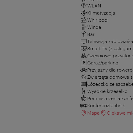
WLAN
Klimatyzacja
Whirlpool
Winda
Bar
Telewizja kablowa/sa
Smart TV (z usługam
Częściowo przystos
Garaż/parking
Przyjazny dla rower
Zwierzęta domowe s
Łóżeczko ze szczeb
Wysokie krzesełko
Pomieszczenia konf
Konferenztechnik
Mapa
Ciekawe mie