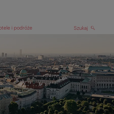
otele i podróże
Szukaj
SZUKAJ
kiwania