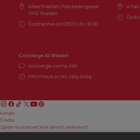
Miejsce:
Albertinaplatz/Maysedergasse
Miejs
w hal
1010 Wiedeń
Godzi
Codzi
Godziny
Codziennie od 09.00 do 18.00
otwar
otwarcia:
Concierge AI Wiedeń
concierge.vienna.info
Informacje przez całą dobę
Kontakt
Credits
Zgoda na przetwarzanie danych osobowych
Terms of Use