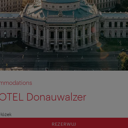
commodations
OTEL Donauwalzer
tion anzeigen
tion ausblenden
 łóżek
REZERWUJ