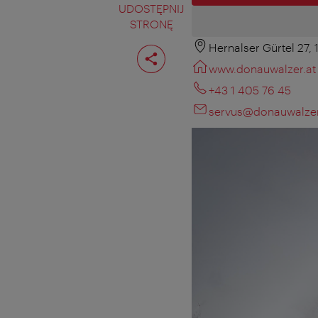
UDOSTĘPNIJ
STRONĘ
Hernalser Gürtel 27,
Podziel
stronę
www.donauwalzer.at
+43 1 405 76 45
servus@donauwalzer