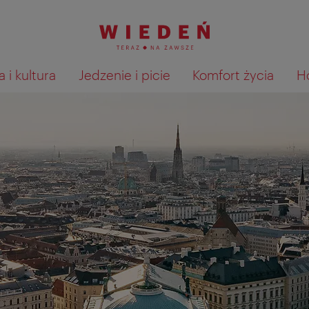
 i kultura
Jedzenie i picie
Komfort życia
H
Pokaż na mapie wyniki wyszu