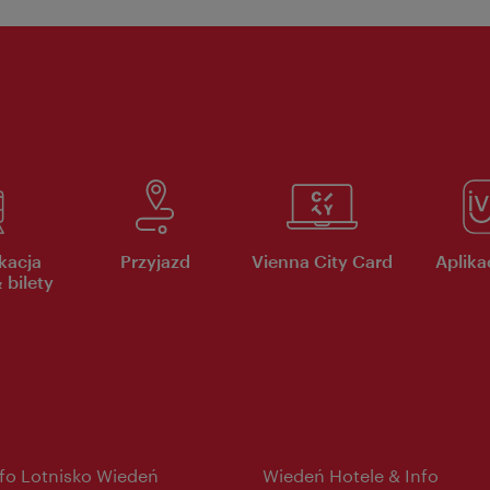
kacja
Przyjazd
Vienna City Card
Aplikac
 bilety
nfo Lotnisko Wiedeń
Wiedeń Hotele & Info