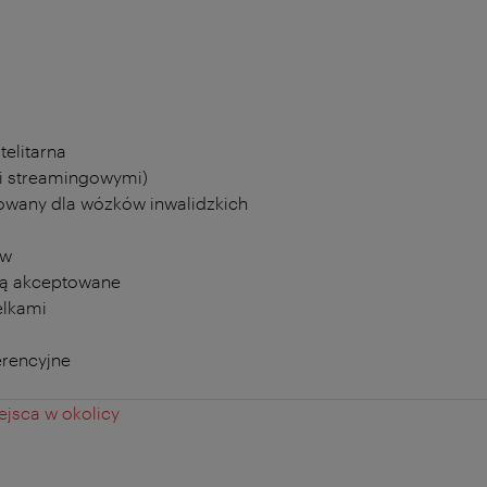
telitarna
i streamingowymi)
owany dla wózków inwalidzkich
ów
ą akceptowane
elkami
erencyjne
jsca w okolicy