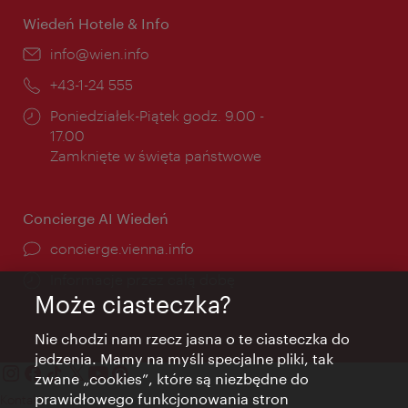
Wiedeń Hotele & Info
E-
info@wien.info
mail:
Telefon:
+43-1-24 555
Godziny
Poniedziałek-Piątek godz. 9.00 -
otwarcia:
17.00
Zamknięte w święta państwowe
Concierge AI Wiedeń
concierge.vienna.info
Informacje przez całą dobę
Może ciasteczka?
Nie chodzi nam rzecz jasna o te ciasteczka do
jedzenia. Mamy na myśli specjalne pliki, tak
zwane „cookies”, które są niezbędne do
prawidłowego funkcjonowania stron
Kontakt