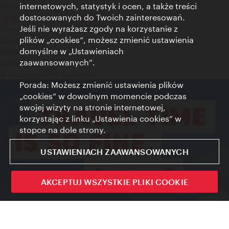
internetowych, statystyk i ocen, a także treści
Credits
dostosowanych do Twoich zainteresowań.
Zgoda na przetwarzanie danych osobowych
Jeśli nie wyrażasz zgody na korzystanie z
Terms of Use
plików „cookies”, możesz zmienić ustawienia
Dostępność
domyślne w „Ustawieniach
Kontakt prasowy
zaawansowanych”.
Ustawienia cookies
© Copyright Wien Tourismus
Porada: Możesz zmienić ustawienia plików
„cookies” w dowolnym momencie podczas
swojej wizyty na stronie internetowej,
korzystając z linku „Ustawienia cookies” w
stopce na dole strony.
USTAWIENIACH ZAAWANSOWANYCH
AKCEPTUJ WSZYSTKIE PLIKI COOKIE