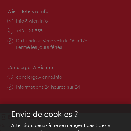
Wien Hotels & Info
E-
info@wien.info
mail:
Téléphone:
+43-1-24 555
Horaires
Du Lundi au Vendredi de 9h à 17h
d'ouverture:
Fermé les jours fériés
Concierge IA Vienne
Ort:
concierge.vienna.info
Öffnungszeiten:
Informations 24 heures sur 24
Envie de cookies ?
Attention, ceux-là ne se mangent pas ! Ces «
Contact