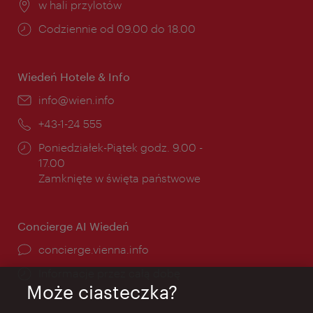
Miejsce:
w hali przylotów
Godziny
Codziennie od 09.00 do 18.00
otwarcia:
Wiedeń Hotele & Info
E-
info@wien.info
mail:
Telefon:
+43-1-24 555
Godziny
Poniedziałek-Piątek godz. 9.00 -
otwarcia:
17.00
Zamknięte w święta państwowe
Concierge AI Wiedeń
concierge.vienna.info
Informacje przez całą dobę
Może ciasteczka?