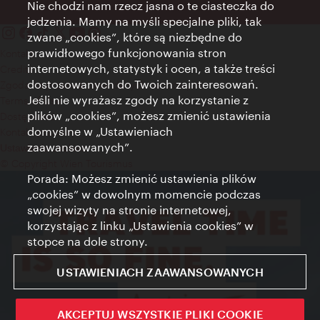
Nie chodzi nam rzecz jasna o te ciasteczka do
jedzenia. Mamy na myśli specjalne pliki, tak
zwane „cookies”, które są niezbędne do
prawidłowego funkcjonowania stron
Kontakt
internetowych, statystyk i ocen, a także treści
Credits
dostosowanych do Twoich zainteresowań.
Zgoda na przetwarzanie danych osobowych
Jeśli nie wyrażasz zgody na korzystanie z
Terms of Use
plików „cookies”, możesz zmienić ustawienia
Dostępność
domyślne w „Ustawieniach
Kontakt prasowy
zaawansowanych”.
Ustawienia cookies
© Copyright Wien Tourismus
Porada: Możesz zmienić ustawienia plików
„cookies” w dowolnym momencie podczas
swojej wizyty na stronie internetowej,
korzystając z linku „Ustawienia cookies” w
stopce na dole strony.
USTAWIENIACH ZAAWANSOWANYCH
AKCEPTUJ WSZYSTKIE PLIKI COOKIE