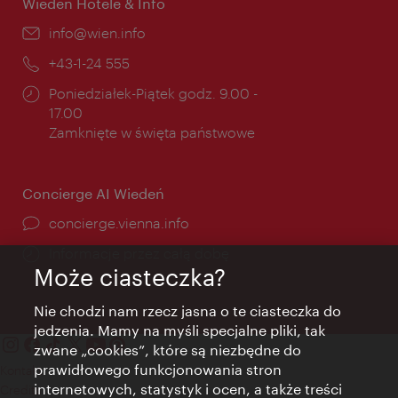
Wiedeń Hotele & Info
E-
info@wien.info
mail:
Telefon:
+43-1-24 555
Godziny
Poniedziałek-Piątek godz. 9.00 -
otwarcia:
17.00
Zamknięte w święta państwowe
Concierge AI Wiedeń
concierge.vienna.info
Informacje przez całą dobę
Może ciasteczka?
Nie chodzi nam rzecz jasna o te ciasteczka do
jedzenia. Mamy na myśli specjalne pliki, tak
zwane „cookies”, które są niezbędne do
prawidłowego funkcjonowania stron
Kontakt
internetowych, statystyk i ocen, a także treści
Credits