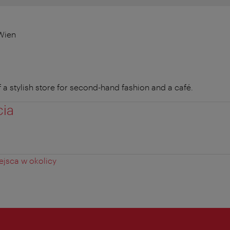
Wien
 a stylish store for second-hand fashion and a café.
cia
jsca w okolicy