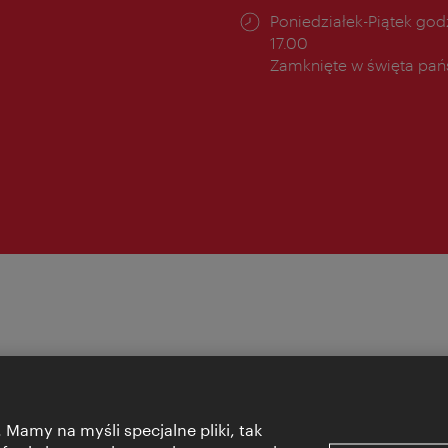
cia:
Godziny
Poniedziałek-Piątek godz
otwarcia:
17.00
Zamknięte w święta pa
 Mamy na myśli specjalne pliki, tak