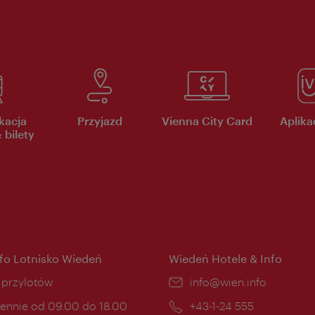
kacja
Przyjazd
Vienna City Card
Aplikac
 bilety
nfo Lotnisko Wiedeń
Wiedeń Hotele & Info
ce:
i przylotów
E-
info@wien.info
mail:
ny
ennie od 09.00 do 18.00
Telefon:
+43-1-24 555