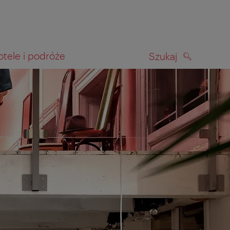
otele i podróże
Szukaj
SZUKAJ
kiwania