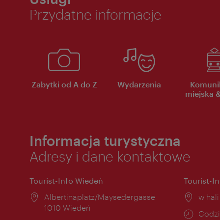
Przydatne informacje
Zabytki od A do Z
Wydarzenia
Komuni
miejska &
Informacja turystyczna
Adresy i dane kontaktowe
Tourist-Info Wiedeń
Tourist-I
Miejsce:
Albertinaplatz/Maysedergasse
Miejs
w hal
1010 Wiedeń
Godzi
Codzi