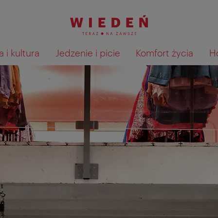
 i kultura
Jedzenie i picie
Komfort życia
H
Pokaż na mapie wyniki wyszu