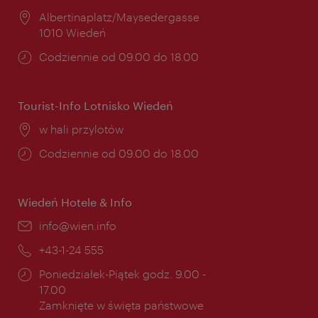
Miejsce:
Albertinaplatz/Maysedergasse
1010 Wiedeń
Godziny
Codziennie od 09.00 do 18.00
otwarcia:
Tourist-Info Lotnisko Wiedeń
Miejsce:
w hali przylotów
Godziny
Codziennie od 09.00 do 18.00
otwarcia:
Wiedeń Hotele & Info
E-
info@wien.info
mail:
Telefon:
+43-1-24 555
Godziny
Poniedziałek-Piątek godz. 9.00 -
otwarcia:
17.00
Zamknięte w święta państwowe