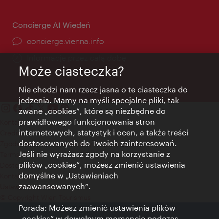
Concierge AI Wiedeń
concierge.vienna.info
Informacje przez całą dobę
Może ciasteczka?
Nie chodzi nam rzecz jasna o te ciasteczka do
jedzenia. Mamy na myśli specjalne pliki, tak
zwane „cookies”, które są niezbędne do
prawidłowego funkcjonowania stron
Kontakt
internetowych, statystyk i ocen, a także treści
Credits
dostosowanych do Twoich zainteresowań.
Zgoda na przetwarzanie danych osobowych
Jeśli nie wyrażasz zgody na korzystanie z
Terms of Use
plików „cookies”, możesz zmienić ustawienia
Dostępność
domyślne w „Ustawieniach
Kontakt prasowy
zaawansowanych”.
Ustawienia cookies
© Copyright Wien Tourismus
Porada: Możesz zmienić ustawienia plików
„cookies” w dowolnym momencie podczas