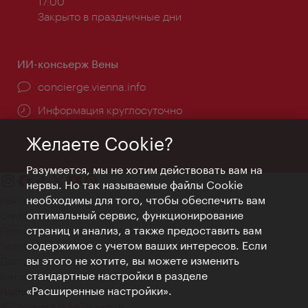
работы:
17:00
Закрыто в праздничные дни
ИИ-консьерж Вены
concierge.vienna.info
Информация круглосуточно
Желаете Cookie?
Разумеется, мы не хотим действовать вам на
нервы. Но так называемые файлы Cookie
необходимы для того, чтобы обеспечить вам
Контакт
оптимальный сервис, функционирование
Credits
страниц и анализ, а также предоставить вам
Положение о конфиденциальности
содержимое с учетом ваших интересов. Если
Terms of Use
вы этого не хотите, вы можете изменить
Доступность
стандартные настройки в разделе
Контакты для прессы
«Расширенные настройки».
Настройки файлов Cookie
© Copyright WienTourismus