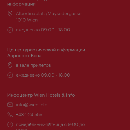
информации
Расположение:
Albertinaplatz/Maysedergasse
1010 Wien
Часы
ежедневно 09:00 - 18:00
работы:
Центр туристической информации
Аэропорт Вена
Расположение:
в зале прилетов
Часы
ежедневно 09:00 - 18:00
работы:
Инфоцентр Wien Hotels & Info
Эл.
info@wien.info
почта:
Телефон:
+43-1-24 555
Часы
понеде́льник-пя́тница с 9:00 до