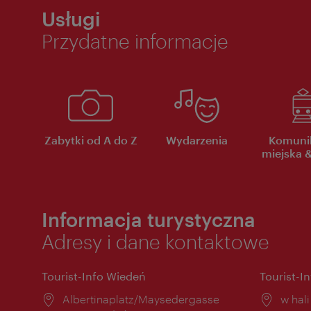
Usługi
Przydatne informacje
Zabytki od A do Z
Wydarzenia
Komuni
miejska &
Informacja turystyczna
Adresy i dane kontaktowe
Tourist-Info Wiedeń
Tourist-I
Miejsce:
Albertinaplatz/Maysedergasse
Miejs
w hal