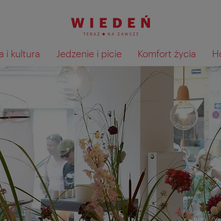
 i kultura
Jedzenie i picie
Komfort życia
H
Pokaż na mapie wyniki wyszu