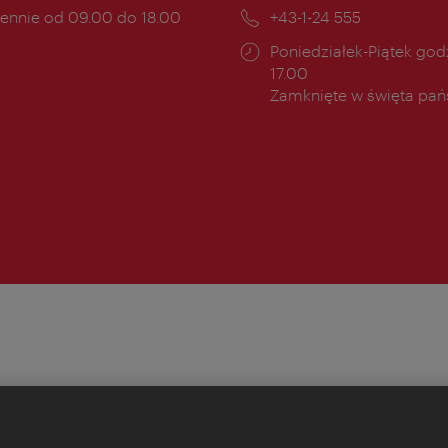
mail:
ny
ennie od 09.00 do 18.00
Telefon:
+43-1-24 555
cia:
Godziny
Poniedziałek-Piątek godz
otwarcia:
17.00
Zamknięte w święta pa