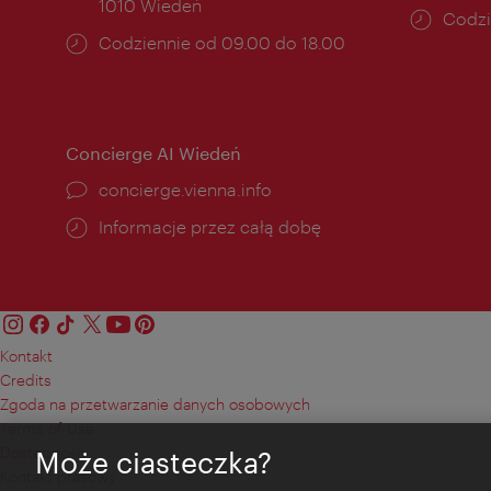
1010 Wiedeń
Godzi
Codzi
Godziny
Codziennie od 09.00 do 18.00
otwar
otwarcia:
Concierge AI Wiedeń
concierge.vienna.info
Informacje przez całą dobę
Kontakt
Credits
Zgoda na przetwarzanie danych osobowych
Terms of Use
Dostępność
Może ciasteczka?
Kontakt prasowy