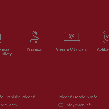
kacja
Przyjazd
Vienna City Card
Aplikac
 bilety
nfo Lotnisko Wiedeń
Wiedeń Hotele & Info
ce:
i przylotów
E-
info@wien.info