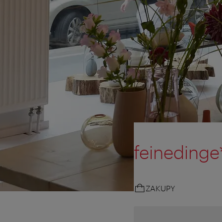
feinedinge
ZAKUPY