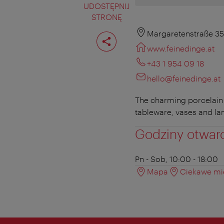
UDOSTĘPNIJ
STRONĘ
Podziel
Margaretenstraße 35
stronę
www.feinedinge.at
+43 1 954 09 18
hello@feinedinge.at
The charming porcelain 
tableware, vases and la
Godziny otwar
Pn - Sob, 10:00 - 18:00
Mapa
Ciekawe mie