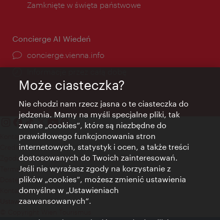
Zamknięte w święta państwowe
Concierge AI Wiedeń
concierge.vienna.info
Informacje przez całą dobę
Może ciasteczka?
Nie chodzi nam rzecz jasna o te ciasteczka do
jedzenia. Mamy na myśli specjalne pliki, tak
zwane „cookies”, które są niezbędne do
prawidłowego funkcjonowania stron
Kontakt
internetowych, statystyk i ocen, a także treści
Credits
dostosowanych do Twoich zainteresowań.
Zgoda na przetwarzanie danych osobowych
Jeśli nie wyrażasz zgody na korzystanie z
Terms of Use
plików „cookies”, możesz zmienić ustawienia
Dostępność
domyślne w „Ustawieniach
Kontakt prasowy
zaawansowanych”.
Ustawienia cookies
© Copyright Wien Tourismus