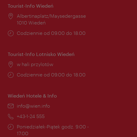
Tourist-Info Wiedeń
Miejsce:
Albertinaplatz/Maysedergasse
1010 Wiedeń
Godziny
Codziennie od 09.00 do 18.00
otwarcia:
Tourist-Info Lotnisko Wiedeń
Miejsce:
w hali przylotów
Godziny
Codziennie od 09.00 do 18.00
otwarcia:
Wiedeń Hotele & Info
E-
info@wien.info
mail:
Telefon:
+43-1-24 555
Godziny
Poniedziałek-Piątek godz. 9.00 -
otwarcia:
17.00