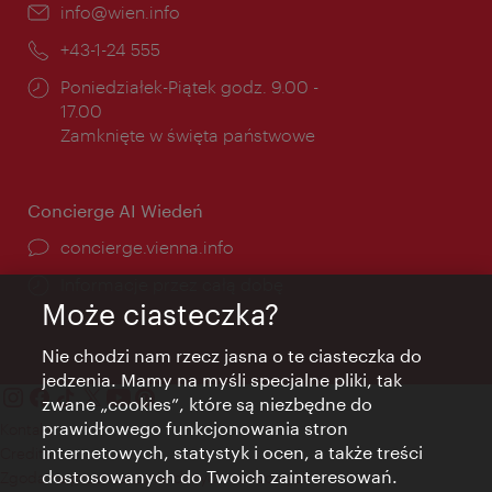
E-
info@wien.info
mail:
Telefon:
+43-1-24 555
Godziny
Poniedziałek-Piątek godz. 9.00 -
otwarcia:
17.00
Zamknięte w święta państwowe
Concierge AI Wiedeń
concierge.vienna.info
Informacje przez całą dobę
Może ciasteczka?
Nie chodzi nam rzecz jasna o te ciasteczka do
jedzenia. Mamy na myśli specjalne pliki, tak
zwane „cookies”, które są niezbędne do
prawidłowego funkcjonowania stron
Kontakt
internetowych, statystyk i ocen, a także treści
Credits
dostosowanych do Twoich zainteresowań.
Zgoda na przetwarzanie danych osobowych