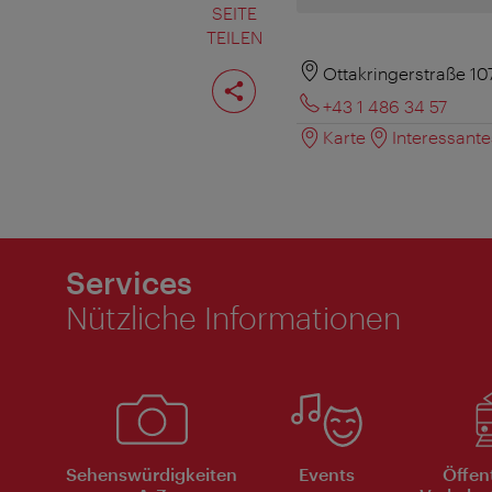
SEITE
TEILEN
Seite
Ottakringerstraße 10
teilen
+43 1 486 34 57
Karte
Interessant
Services
Nützliche Informationen
Sehenswürdigkeiten
Events
Öffen