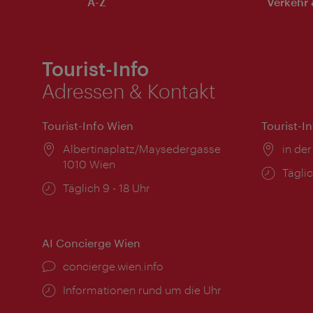
A-Z
Verkehr 
Tourist-Info
Adressen & Kontakt
Tourist-Info Wien
Tourist-I
Ort:
Albertinaplatz/Maysedergasse
Ort:
in der
1010 Wien
Öffnu
Täglic
Öffnungszeiten:
Täglich 9 - 18 Uhr
AI Concierge Wien
Ort:
concierge.wien.info
Öffnungszeiten:
Informationen rund um die Uhr