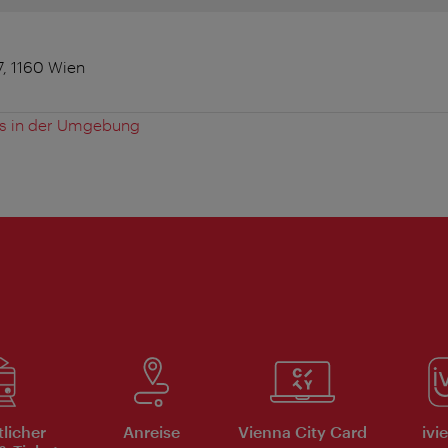
7, 1160 Wien
es in der Umgebung
tlicher
Anreise
Vienna City Card
ivi