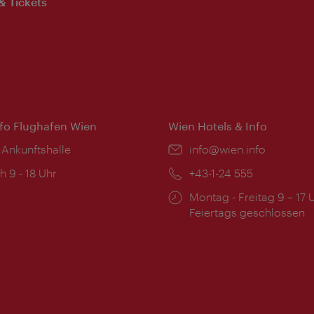
& Tickets
nfo Flughafen Wien
Wien Hotels & Info
 Ankunftshalle
Email:
info@wien.info
ngszeiten:
h 9 - 18 Uhr
Telefon:
+43-1-24 555
Öffnungszeiten:
Montag - Freitag 9 – 17 
Feiertags geschlossen