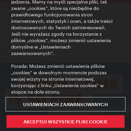
jedzenia. Mamy na myśli specjalne pliki, tak
zwane „cookies”, które są niezbędne do
prawidłowego funkcjonowania stron
Kontakt
internetowych, statystyk i ocen, a także treści
Credits
dostosowanych do Twoich zainteresowań.
Zgoda na przetwarzanie danych osobowych
Jeśli nie wyrażasz zgody na korzystanie z
Terms of Use
plików „cookies”, możesz zmienić ustawienia
Dostępność
domyślne w „Ustawieniach
Kontakt prasowy
zaawansowanych”.
Ustawienia cookies
© Copyright Wien Tourismus
Porada: Możesz zmienić ustawienia plików
„cookies” w dowolnym momencie podczas
swojej wizyty na stronie internetowej,
korzystając z linku „Ustawienia cookies” w
stopce na dole strony.
USTAWIENIACH ZAAWANSOWANYCH
AKCEPTUJ WSZYSTKIE PLIKI COOKIE