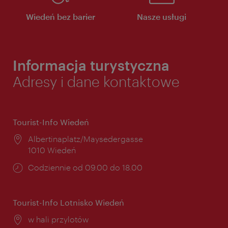
Wiedeń bez barier
Nasze usługi
Informacja turystyczna
Adresy i dane kontaktowe
Tourist-Info Wiedeń
Miejsce:
Albertinaplatz/Maysedergasse
1010 Wiedeń
Godziny
Codziennie od 09.00 do 18.00
otwarcia:
Tourist-Info Lotnisko Wiedeń
Miejsce:
w hali przylotów