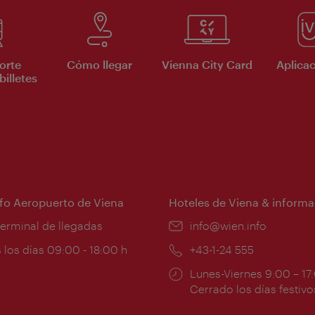
orte
Cómo llegar
Vienna City Card
Aplicac
billetes
nfo Aeropuerto de Viena
Hoteles de Viena & informa
:
terminal de llegadas
e-
info@wien.info
mail:
ios
 los días 09:00 - 18:00 h
Teléfono:
+43-1-24 555
Horarios
Lunes-Viernes 9:00 – 17
ura:
de
Cerrado los días festivo
apertura: