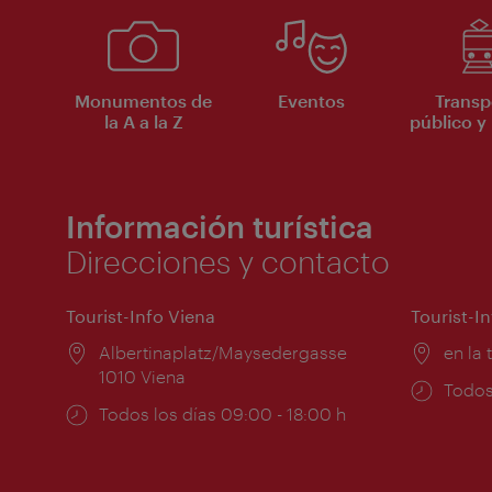
Monumentos de
Eventos
Transp
la A a la Z
público y 
Información turística
Direcciones y contacto
Tourist-Info Viena
Tourist-I
Lugar:
Albertinaplatz/Maysedergasse
Lugar
en la 
1010 Viena
Horar
Todos
Horarios
Todos los días 09:00 - 18:00 h
de
de
apert
apertura: