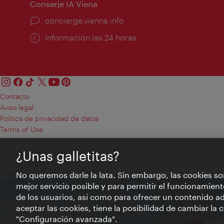
Conserje IA Viena
concierge.vienna.info
Información las 24 horas
Contacto
Aviso legal
Política de privacidad de datos
Terms of Use
Accesibilidad
Contacto para la prensa
¿Unas galletitas?
Ajustes de cookie
© Copyright WienTourismus
No queremos darle la lata. Sin embargo, las cookies so
mejor servicio posible y para permitir el funcionamient
de los usuarios, así como para ofrecer un contenido ad
aceptar las cookies, tiene la posibilidad de cambiar la
"Configuración avanzada".