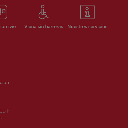
ión ivie
Viena sin barreras
Nuestros servicios
ción
:00 h
s