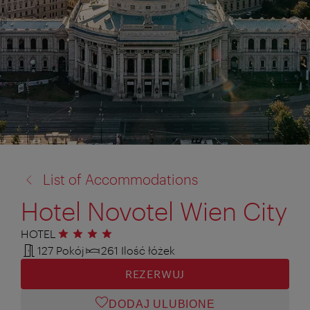
powrót
List of Accommodations
do:
Hotel Novotel Wien City
HOTEL
4 gwiazdki
127 Pokój
261 Ilość łóżek
REZERWUJ
DODAJ ULUBIONE