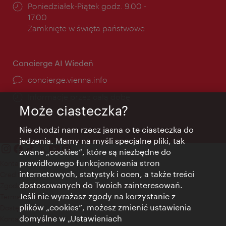
Godziny
Poniedziałek-Piątek godz. 9.00 -
otwarcia:
17.00
Zamknięte w święta państwowe
Concierge AI Wiedeń
concierge.vienna.info
Informacje przez całą dobę
Może ciasteczka?
Nie chodzi nam rzecz jasna o te ciasteczka do
jedzenia. Mamy na myśli specjalne pliki, tak
zwane „cookies”, które są niezbędne do
prawidłowego funkcjonowania stron
Kontakt
internetowych, statystyk i ocen, a także treści
Credits
dostosowanych do Twoich zainteresowań.
Zgoda na przetwarzanie danych osobowych
Jeśli nie wyrażasz zgody na korzystanie z
Terms of Use
plików „cookies”, możesz zmienić ustawienia
Dostępność
domyślne w „Ustawieniach
Kontakt prasowy