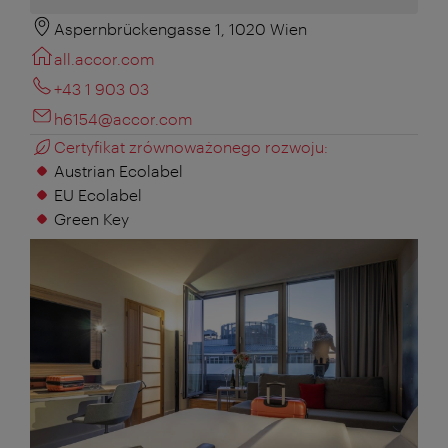
Aspernbrückengasse 1, 1020 Wien
all.accor.com
+43 1 903 03
h6154@accor.com
Certyfikat zrównoważonego rozwoju:
Austrian Ecolabel
EU Ecolabel
Green Key