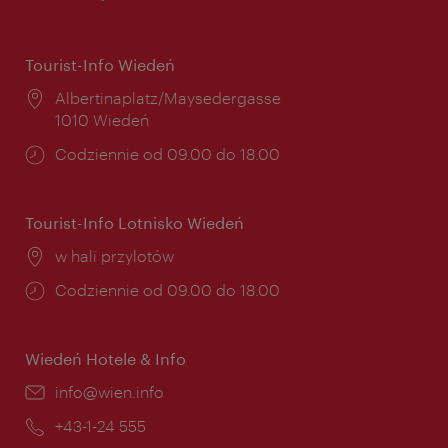
Tourist-Info Wiedeń
Miejsce:
Albertinaplatz/Maysedergasse
1010 Wiedeń
Godziny
Codziennie od 09.00 do 18.00
otwarcia:
Tourist-Info Lotnisko Wiedeń
Miejsce:
w hali przylotów
Godziny
Codziennie od 09.00 do 18.00
otwarcia:
Wiedeń Hotele & Info
E-
info@wien.info
mail:
Telefon:
+43-1-24 555