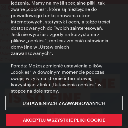
jedzenia. Mamy na myśli specjalne pliki, tak
zwane „cookies”, które są niezbędne do
prawidłowego funkcjonowania stron
Kontakt
internetowych, statystyk i ocen, a także treści
Credits
dostosowanych do Twoich zainteresowań.
Zgoda na przetwarzanie danych osobowych
Jeśli nie wyrażasz zgody na korzystanie z
Terms of Use
plików „cookies”, możesz zmienić ustawienia
Dostępność
domyślne w „Ustawieniach
Kontakt prasowy
zaawansowanych”.
Ustawienia cookies
© Copyright Wien Tourismus
Porada: Możesz zmienić ustawienia plików
„cookies” w dowolnym momencie podczas
swojej wizyty na stronie internetowej,
korzystając z linku „Ustawienia cookies” w
stopce na dole strony.
USTAWIENIACH ZAAWANSOWANYCH
AKCEPTUJ WSZYSTKIE PLIKI COOKIE