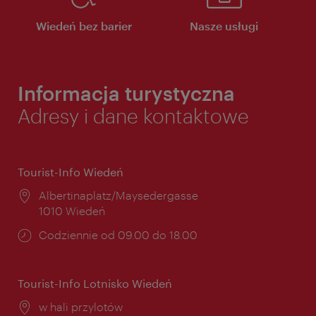
Wiedeń bez barier
Nasze usługi
Informacja turystyczna
Adresy i dane kontaktowe
Tourist-Info Wiedeń
Miejsce:
Albertinaplatz/Maysedergasse
1010 Wiedeń
Godziny
Codziennie od 09.00 do 18.00
otwarcia:
Tourist-Info Lotnisko Wiedeń
Miejsce:
w hali przylotów