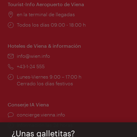
Tourist-Info Aeropuerto de Viena
Lugar:
en la terminal de llegadas
Horarios
Todos los días 09:00 - 18:00 h
de
apertura:
Hoteles de Viena & información
e-
info@wien.info
mail:
Teléfono:
+43-1-24 555
Horarios
Lunes-Viernes 9:00 – 17:00 h
de
Cerrado los días festivos
apertura:
Conserje IA Viena
concierge.vienna.info
Información las 24 horas
¿Unas galletitas?