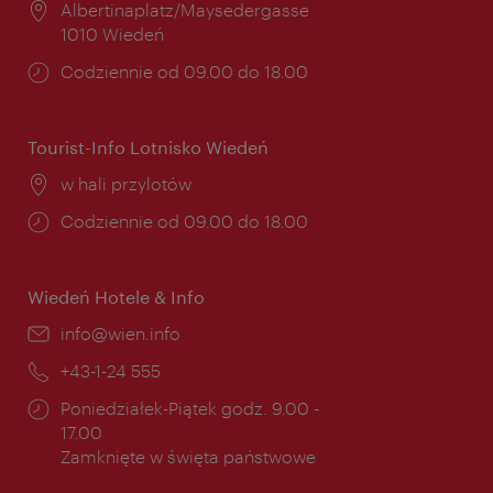
Miejsce:
Albertinaplatz/Maysedergasse
1010 Wiedeń
Godziny
Codziennie od 09.00 do 18.00
otwarcia:
Tourist-Info Lotnisko Wiedeń
Miejsce:
w hali przylotów
Godziny
Codziennie od 09.00 do 18.00
otwarcia:
Wiedeń Hotele & Info
E-
info@wien.info
mail:
Telefon:
+43-1-24 555
Godziny
Poniedziałek-Piątek godz. 9.00 -
otwarcia:
17.00
Zamknięte w święta państwowe