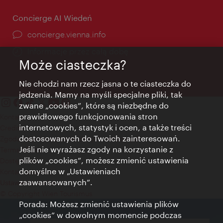
Concierge AI Wiedeń
concierge.vienna.info
Informacje przez całą dobę
Może ciasteczka?
Nie chodzi nam rzecz jasna o te ciasteczka do
jedzenia. Mamy na myśli specjalne pliki, tak
zwane „cookies”, które są niezbędne do
prawidłowego funkcjonowania stron
Kontakt
internetowych, statystyk i ocen, a także treści
Credits
dostosowanych do Twoich zainteresowań.
Zgoda na przetwarzanie danych osobowych
Jeśli nie wyrażasz zgody na korzystanie z
Terms of Use
plików „cookies”, możesz zmienić ustawienia
Dostępność
domyślne w „Ustawieniach
Kontakt prasowy
zaawansowanych”.
Ustawienia cookies
© Copyright Wien Tourismus
Porada: Możesz zmienić ustawienia plików
„cookies” w dowolnym momencie podczas