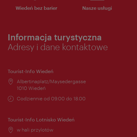
Wiedeń bez barier
Nasze usługi
Informacja turystyczna
Adresy i dane kontaktowe
Tourist-Info Wiedeń
Miejsce:
Albertinaplatz/Maysedergasse
1010 Wiedeń
Godziny
Codziennie od 09.00 do 18.00
otwarcia:
Tourist-Info Lotnisko Wiedeń
Miejsce:
w hali przylotów