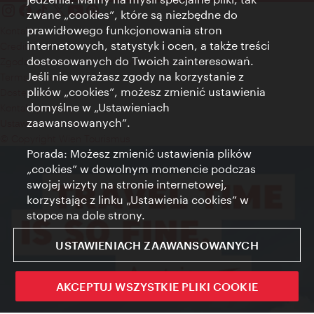
zwane „cookies”, które są niezbędne do
prawidłowego funkcjonowania stron
Kontakt
internetowych, statystyk i ocen, a także treści
Credits
dostosowanych do Twoich zainteresowań.
Zgoda na przetwarzanie danych osobowych
Jeśli nie wyrażasz zgody na korzystanie z
Terms of Use
plików „cookies”, możesz zmienić ustawienia
Dostępność
domyślne w „Ustawieniach
Kontakt prasowy
zaawansowanych”.
Ustawienia cookies
© Copyright Wien Tourismus
Porada: Możesz zmienić ustawienia plików
„cookies” w dowolnym momencie podczas
swojej wizyty na stronie internetowej,
korzystając z linku „Ustawienia cookies” w
stopce na dole strony.
USTAWIENIACH ZAAWANSOWANYCH
AKCEPTUJ WSZYSTKIE PLIKI COOKIE