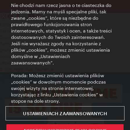
Nie chodzi nam rzecz jasna o te ciasteczka do
jedzenia. Mamy na myśli specjalne pliki, tak
zwane „cookies”, które są niezbędne do
prawidłowego funkcjonowania stron
Kontakt
internetowych, statystyk i ocen, a także treści
Credits
dostosowanych do Twoich zainteresowań.
Zgoda na przetwarzanie danych osobowych
Jeśli nie wyrażasz zgody na korzystanie z
Terms of Use
plików „cookies”, możesz zmienić ustawienia
Dostępność
domyślne w „Ustawieniach
Kontakt prasowy
zaawansowanych”.
Ustawienia cookies
© Copyright Wien Tourismus
Porada: Możesz zmienić ustawienia plików
„cookies” w dowolnym momencie podczas
swojej wizyty na stronie internetowej,
korzystając z linku „Ustawienia cookies” w
stopce na dole strony.
USTAWIENIACH ZAAWANSOWANYCH