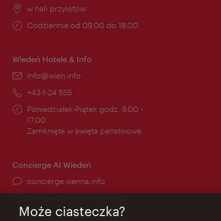
Miejsce:
w hali przylotów
Godziny
Codziennie od 09.00 do 18.00
otwarcia:
Wiedeń Hotele & Info
E-
info@wien.info
mail:
Telefon:
+43-1-24 555
Godziny
Poniedziałek-Piątek godz. 9.00 -
otwarcia:
17.00
Zamknięte w święta państwowe
Concierge AI Wiedeń
concierge.vienna.info
Informacje przez całą dobę
Może ciasteczka?