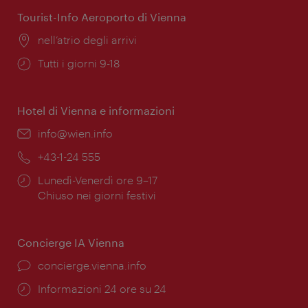
Tourist-Info Aeroporto di Vienna
Posizione:
nell’atrio degli arrivi
Orari
Tutti i giorni 9-18
di
apertura:
Hotel di Vienna e informazioni
Email:
info@wien.info
Telefono:
+43-1-24 555
Orari
Lunedì-Venerdì ore 9–17
di
Chiuso nei giorni festivi
apertura:
Concierge IA Vienna
Ort:
concierge.vienna.info
Öffnungszeiten:
Informazioni 24 ore su 24