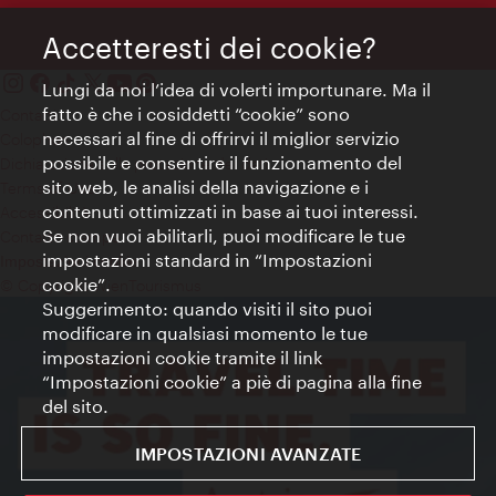
Accetteresti dei cookie?
Lungi da noi l’idea di volerti importunare. Ma il
fatto è che i cosiddetti “cookie” sono
Contatti
necessari al fine di offrirvi il miglior servizio
Colophon
possibile e consentire il funzionamento del
Dichiarazione sulla protezione dei dati
sito web, le analisi della navigazione e i
Terms of Use
contenuti ottimizzati in base ai tuoi interessi.
Accessibilità
Se non vuoi abilitarli, puoi modificare le tue
Contatto stampa
impostazioni standard in “Impostazioni
Impostazioni cookie
cookie”.
© Copyright WienTourismus
Suggerimento: quando visiti il sito puoi
modificare in qualsiasi momento le tue
impostazioni cookie tramite il link
“Impostazioni cookie” a piè di pagina alla fine
del sito.
IMPOSTAZIONI AVANZATE