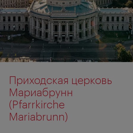
Приходская церковь
Мариабрунн
(Pfarrkirche
Mariabrunn)