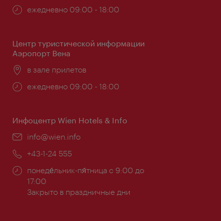
Часы
ежедневно 09:00 - 18:00
работы:
Центр туристической информации
Аэропорт Вена
Расположение:
в зале прилетов
Часы
ежедневно 09:00 - 18:00
работы:
Инфоцентр Wien Hotels & Info
Эл.
info@wien.info
почта:
Телефон:
+43-1-24 555
Часы
понеде́льник-пя́тница с 9:00 до
работы:
17:00
Закрыто в праздничные дни