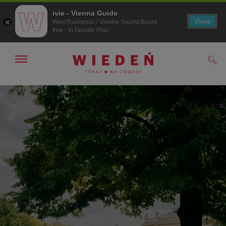
ivie - Vienna Guide
View
WienTourismus / Vienna Tourist Board
free - In Google Play
Pokaż/ukryj
Szuk
nawigację
Przejdź
Przejdź
do
do
nawigacji
treści