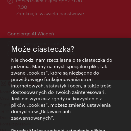
Godziny
Poniedziałek-Piątek godz. 9.00 -
otwarcia:
17.00
Zamknięte w święta państwowe
Concierge AI Wiedeń
concierge.vienna.info
Może ciasteczka?
Informacje przez całą dobę
Nie chodzi nam rzecz jasna o te ciasteczka do
jedzenia. Mamy na myśli specjalne pliki, tak
zwane „cookies”, które są niezbędne do
prawidłowego funkcjonowania stron
internetowych, statystyk i ocen, a także treści
dostosowanych do Twoich zainteresowań.
Kontakt
Jeśli nie wyrażasz zgody na korzystanie z
Credits
plików „cookies”, możesz zmienić ustawienia
Zgoda na przetwarzanie danych osobowych
domyślne w „Ustawieniach
Terms of Use
zaawansowanych”.
Dostępność
Kontakt prasowy
Porada: Możesz zmienić ustawienia plików
Ustawienia cookies