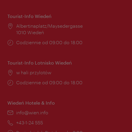
Tourist-Info Wiedeń
Miejsce:
Albertinaplatz/Maysedergasse
1010 Wiedeń
Godziny
Codziennie od 09.00 do 18.00
otwarcia:
Tourist-Info Lotnisko Wiedeń
Miejsce:
w hali przylotów
Godziny
Codziennie od 09.00 do 18.00
otwarcia:
Wiedeń Hotele & Info
E-
info@wien.info
mail:
Telefon:
+43-1-24 555