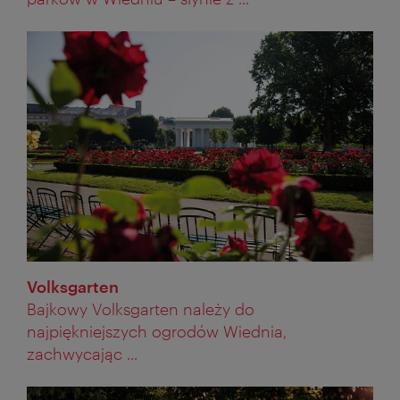
Volksgarten
Bajkowy Volksgarten należy do
najpiękniejszych ogrodów Wiednia,
zachwycając ...