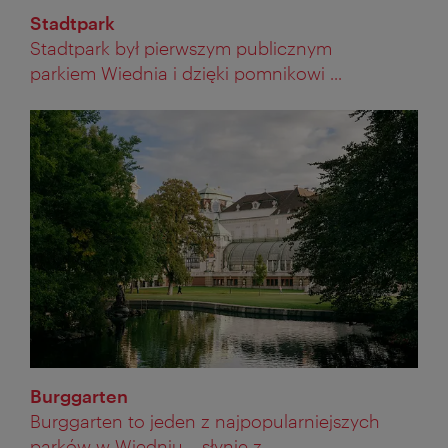
Stadtpark
Stadtpark był pierwszym publicznym
parkiem Wiednia i dzięki pomnikowi ...
Burggarten
Burggarten to jeden z najpopularniejszych
parków w Wiedniu – słynie z ...