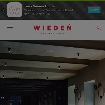
ivie - Vienna Guide
View
WienTourismus / Vienna Tourist Board
free - In Google Play
Pokaż/ukryj
Szuk
nawigację
Przejdź
Przejdź
do
do
nawigacji
treści