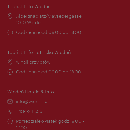
Tourist-Info Wiedeń
Miejsce:
Albertinaplatz/Maysedergasse
1010 Wiedeń
Godziny
Codziennie od 09.00 do 18.00
otwarcia:
Tourist-Info Lotnisko Wiedeń
Miejsce:
w hali przylotów
Godziny
Codziennie od 09.00 do 18.00
otwarcia:
Wiedeń Hotele & Info
E-
info@wien.info
mail:
Telefon:
+43-1-24 555
Godziny
Poniedziałek-Piątek godz. 9.00 -
otwarcia:
17.00