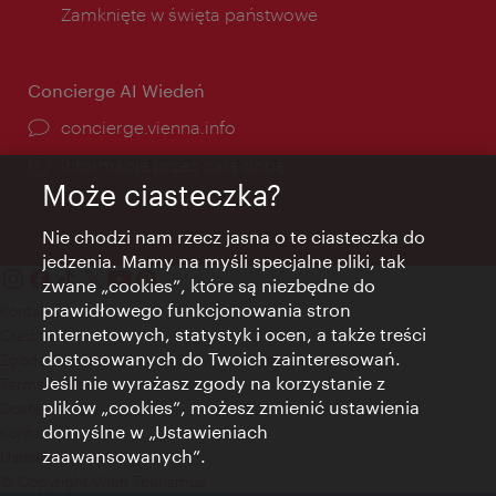
Zamknięte w święta państwowe
Concierge AI Wiedeń
concierge.vienna.info
Informacje przez całą dobę
Może ciasteczka?
Nie chodzi nam rzecz jasna o te ciasteczka do
jedzenia. Mamy na myśli specjalne pliki, tak
zwane „cookies”, które są niezbędne do
prawidłowego funkcjonowania stron
Kontakt
internetowych, statystyk i ocen, a także treści
Credits
dostosowanych do Twoich zainteresowań.
Zgoda na przetwarzanie danych osobowych
Jeśli nie wyrażasz zgody na korzystanie z
Terms of Use
plików „cookies”, możesz zmienić ustawienia
Dostępność
domyślne w „Ustawieniach
Kontakt prasowy
zaawansowanych”.
Ustawienia cookies
© Copyright Wien Tourismus