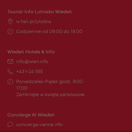
Tourist-Info Lotnisko Wiedeń
Miejsce:
w hali przylotów
Godziny
Codziennie od 09.00 do 18.00
otwarcia:
Wiedeń Hotele & Info
E-
info@wien.info
mail:
Telefon:
+43-1-24 555
Godziny
Poniedziałek-Piątek godz. 9.00 -
otwarcia:
17.00
Zamknięte w święta państwowe
Concierge AI Wiedeń
concierge.vienna.info