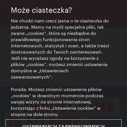
Informacje przez całą dobę
Może ciasteczka?
Nie chodzi nam rzecz jasna o te ciasteczka do
jedzenia. Mamy na myśli specjalne pliki, tak
zwane „cookies”, które są niezbędne do
prawidłowego funkcjonowania stron
Kontakt
internetowych, statystyk i ocen, a także treści
Credits
dostosowanych do Twoich zainteresowań.
Zgoda na przetwarzanie danych osobowych
Jeśli nie wyrażasz zgody na korzystanie z
Terms of Use
plików „cookies”, możesz zmienić ustawienia
Dostępność
domyślne w „Ustawieniach
Kontakt prasowy
zaawansowanych”.
Ustawienia cookies
© Copyright Wien Tourismus
Porada: Możesz zmienić ustawienia plików
„cookies” w dowolnym momencie podczas
swojej wizyty na stronie internetowej,
korzystając z linku „Ustawienia cookies” w
stopce na dole strony.
USTAWIENIACH ZAAWANSOWANYCH