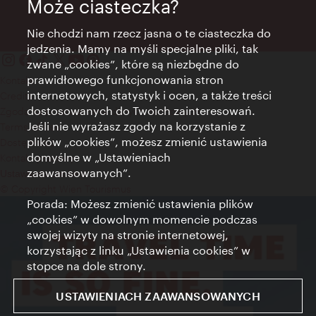
Może ciasteczka?
Nie chodzi nam rzecz jasna o te ciasteczka do
jedzenia. Mamy na myśli specjalne pliki, tak
zwane „cookies”, które są niezbędne do
prawidłowego funkcjonowania stron
Kontakt
internetowych, statystyk i ocen, a także treści
Credits
dostosowanych do Twoich zainteresowań.
Zgoda na przetwarzanie danych osobowych
Jeśli nie wyrażasz zgody na korzystanie z
Terms of Use
plików „cookies”, możesz zmienić ustawienia
Dostępność
domyślne w „Ustawieniach
Kontakt prasowy
zaawansowanych”.
Ustawienia cookies
© Copyright Wien Tourismus
Porada: Możesz zmienić ustawienia plików
„cookies” w dowolnym momencie podczas
swojej wizyty na stronie internetowej,
korzystając z linku „Ustawienia cookies” w
stopce na dole strony.
USTAWIENIACH ZAAWANSOWANYCH