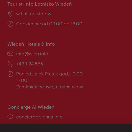
Tourist-Info Lotnisko Wiedeń
Miejsce:
w hali przylotów
Godziny
Codziennie od 09.00 do 18.00
otwarcia:
Wiedeń Hotele & Info
E-
info@wien.info
mail:
Telefon:
+43-1-24 555
Godziny
Poniedziałek-Piątek godz. 9.00 -
otwarcia:
17.00
Zamknięte w święta państwowe
Concierge AI Wiedeń
concierge.vienna.info
Informacje przez całą dobę