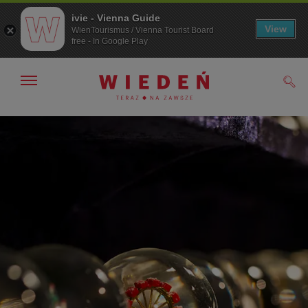
ivie - Vienna Guide
View
WienTourismus / Vienna Tourist Board
free - In Google Play
Pokaż/ukryj
Szuk
nawigację
Przejdź
Przejdź
do
do
nawigacji
treści