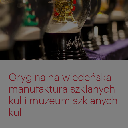
Oryginalna wiedeńska
manufaktura szklanych
kul i muzeum szklanych
kul