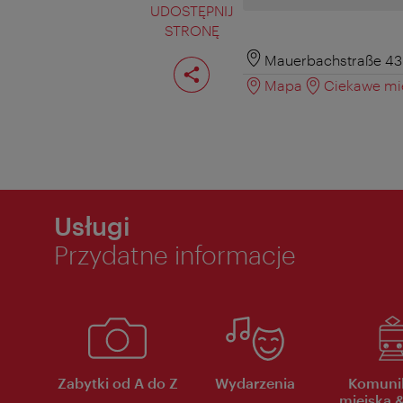
UDOSTĘPNIJ
STRONĘ
Podziel
Mauerbachstraße 43-
stronę
Mapa
Ciekawe mie
Usługi
Przydatne informacje
Zabytki od A do Z
Wydarzenia
Komuni
miejska &