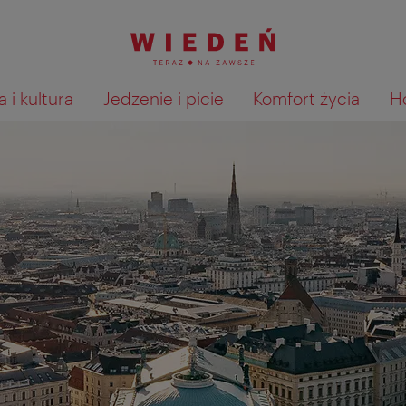
 i kultura
Jedzenie i picie
Komfort życia
H
Pokaż na mapie wyniki wyszu