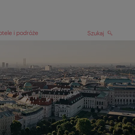
otele i podróże
Szukaj
SZUKAJ
kiwania