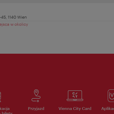
45, 1140 Wien
jsca w okolicy
kacja
Przyjazd
Vienna City Card
Aplikac
 bilety