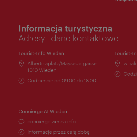
Informacja turystyczna
Adresy i dane kontaktowe
Tourist-Info Wiedeń
Tourist-I
Miejsce:
Albertinaplatz/Maysedergasse
Miejs
w hal
1010 Wiedeń
Godzi
Codzi
Godziny
Codziennie od 09.00 do 18.00
otwar
otwarcia:
Concierge AI Wiedeń
concierge.vienna.info
Informacje przez całą dobę