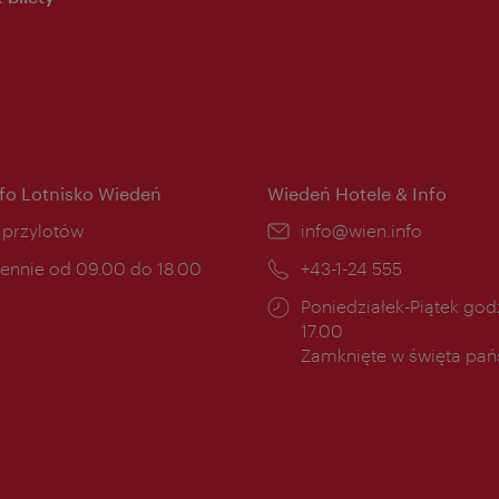
nfo Lotnisko Wiedeń
Wiedeń Hotele & Info
ce:
i przylotów
E-
info@wien.info
mail:
ny
ennie od 09.00 do 18.00
Telefon:
+43-1-24 555
cia:
Godziny
Poniedziałek-Piątek godz
otwarcia:
17.00
Zamknięte w święta pa