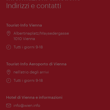
Indirizzi e contatti
Tourist-Info Vienna
Posizione:
Albertinaplatz/Maysedergasse
1010 Vienna
Orari
Tutti i giorni 9-18
di
apertura:
Tourist-Info Aeroporto di Vienna
Posizione:
nell’atrio degli arrivi
Orari
Tutti i giorni 9-18
di
apertura:
Hotel di Vienna e informazioni
Email:
info@wien.info