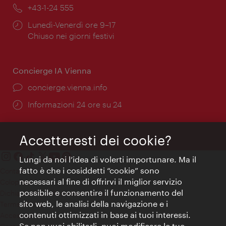
Telefono:
+43-1-24 555
Orari
Lunedì-Venerdì ore 9–17
di
Chiuso nei giorni festivi
apertura:
Concierge IA Vienna
Ort:
concierge.vienna.info
Öffnungszeiten:
Informazioni 24 ore su 24
Accetteresti dei cookie?
Lungi da noi l’idea di volerti importunare. Ma il
fatto è che i cosiddetti “cookie” sono
Contatti
necessari al fine di offrirvi il miglior servizio
Colophon
possibile e consentire il funzionamento del
Dichiarazione sulla protezione dei dati
sito web, le analisi della navigazione e i
Terms of Use
contenuti ottimizzati in base ai tuoi interessi.
Accessibilità
Se non vuoi abilitarli, puoi modificare le tue