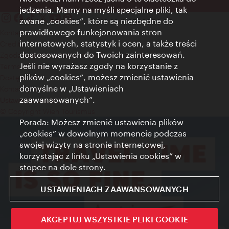
jedzenia. Mamy na myśli specjalne pliki, tak
zwane „cookies”, które są niezbędne do
prawidłowego funkcjonowania stron
Kontakt
internetowych, statystyk i ocen, a także treści
Credits
dostosowanych do Twoich zainteresowań.
Zgoda na przetwarzanie danych osobowych
Jeśli nie wyrażasz zgody na korzystanie z
Terms of Use
plików „cookies”, możesz zmienić ustawienia
Dostępność
domyślne w „Ustawieniach
Kontakt prasowy
zaawansowanych”.
Ustawienia cookies
© Copyright Wien Tourismus
Porada: Możesz zmienić ustawienia plików
„cookies” w dowolnym momencie podczas
swojej wizyty na stronie internetowej,
korzystając z linku „Ustawienia cookies” w
stopce na dole strony.
USTAWIENIACH ZAAWANSOWANYCH
AKCEPTUJ WSZYSTKIE PLIKI COOKIE