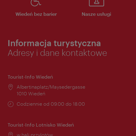
Wiedeń bez barier
Nasze usługi
Informacja turystyczna
Adresy i dane kontaktowe
Tourist-Info Wiedeń
Miejsce:
Albertinaplatz/Maysedergasse
1010 Wiedeń
Godziny
Codziennie od 09.00 do 18.00
otwarcia:
Tourist-Info Lotnisko Wiedeń
Miejsce:
w hali przylotów