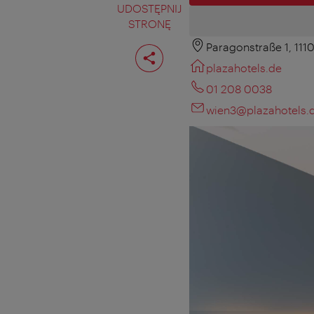
UDOSTĘPNIJ
STRONĘ
Paragonstraße 1, 111
Podziel
stronę
plazahotels.de
01 208 0038
wien3@plazahotels.