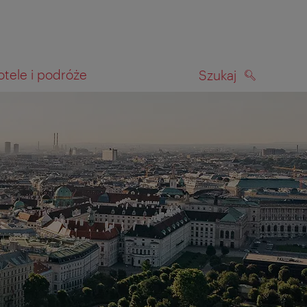
otele i podróże
Szukaj
SZUKAJ
kiwania