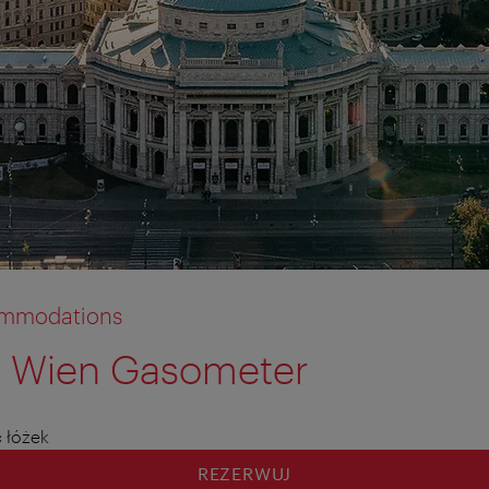
commodations
 Wien Gasometer
tion anzeigen
tion ausblenden
ć łóżek
REZERWUJ