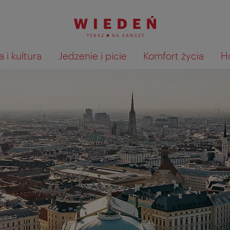
 i kultura
Jedzenie i picie
Komfort życia
H
Pokaż na mapie wyniki wyszu