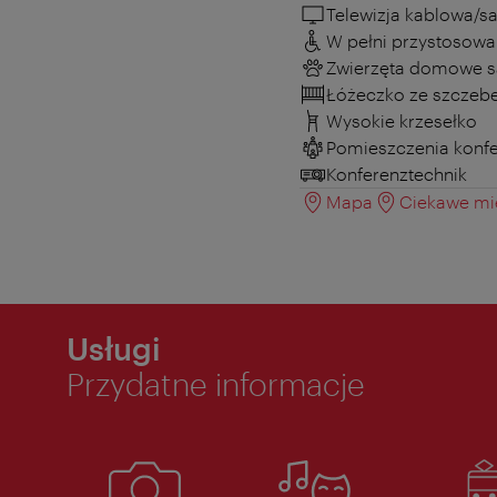
Telewizja kablowa/sa
W pełni przystosowa
Zwierzęta domowe s
Łóżeczko ze szczeb
Wysokie krzesełko
Pomieszczenia konf
Konferenztechnik
Mapa
Ciekawe mie
Usługi
Przydatne informacje