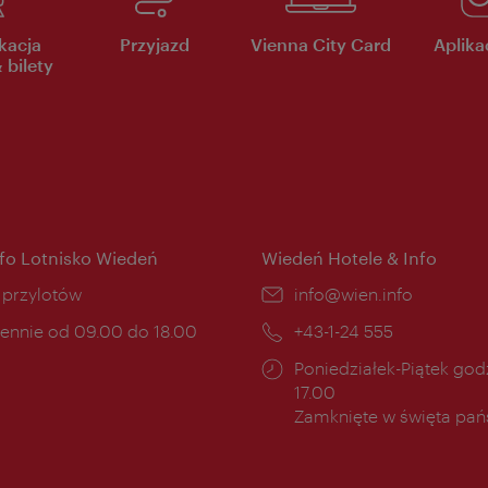
kacja
Przyjazd
Vienna City Card
Aplikac
 bilety
nfo Lotnisko Wiedeń
Wiedeń Hotele & Info
ce:
i przylotów
E-
info@wien.info
mail:
ny
ennie od 09.00 do 18.00
Telefon:
+43-1-24 555
cia:
Godziny
Poniedziałek-Piątek godz
otwarcia:
17.00
Zamknięte w święta pa