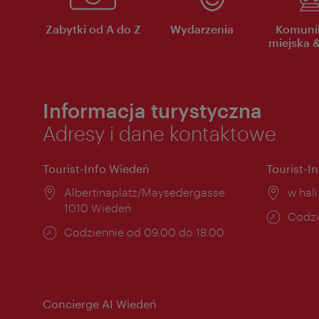
Zabytki od A do Z
Wydarzenia
Komuni
miejska &
Informacja turystyczna
Adresy i dane kontaktowe
Tourist-Info Wiedeń
Tourist-I
Miejsce:
Albertinaplatz/Maysedergasse
Miejs
w hal
1010 Wiedeń
Godzi
Codzi
Godziny
Codziennie od 09.00 do 18.00
otwar
otwarcia:
Concierge AI Wiedeń