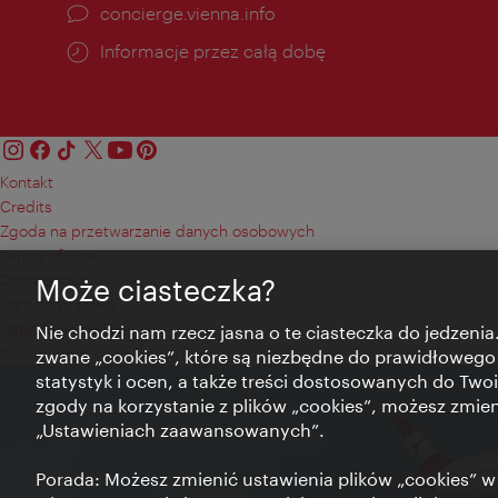
concierge.vienna.info
Informacje przez całą dobę
Kontakt
Credits
Zgoda na przetwarzanie danych osobowych
Terms of Use
Dostępność
Może ciasteczka?
Kontakt prasowy
Ustawienia cookies
Nie chodzi nam rzecz jasna o te ciasteczka do jedzenia.
© Copyright Wien Tourismus
zwane „cookies”, które są niezbędne do prawidłowego
statystyk i ocen, a także treści dostosowanych do Twoi
zgody na korzystanie z plików „cookies”, możesz zmie
„Ustawieniach zaawansowanych”.
Porada: Możesz zmienić ustawienia plików „cookies”