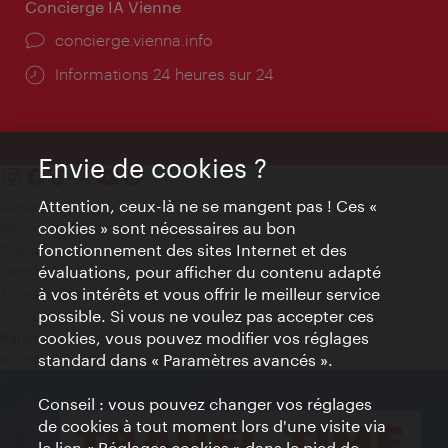
Concierge IA Vienne
Ort:
concierge.vienna.info
Öffnungszeiten:
Informations 24 heures sur 24
Envie de cookies ?
Attention, ceux-là ne se mangent pas ! Ces «
Contact
cookies » sont nécessaires au bon
Mentions obligatoires
fonctionnement des sites Internet et des
Charte sur le respect de la vie privée
évaluations, pour afficher du contenu adapté
Terms of Use
à vos intérêts et vous offrir le meilleur service
Accessibilité
possible. Si vous ne voulez pas accepter ces
Contact presse
cookies, vous pouvez modifier vos réglages
Paramètres de cookies
standard dans « Paramètres avancés ».
© Copyright WienTourismus
Conseil : vous pouvez changer vos réglages
de cookies à tout moment lors d'une visite via
le lien « Réglages cookies » dans le pied de