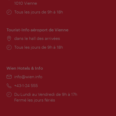
1010 Vienne
Horaires
Tous les jours de 9h à 18h
d'ouverture:
Tourist-Info aéroport de Vienne
Lieu:
dans le hall des arrivées
Horaires
Tous les jours de 9h à 18h
d'ouverture:
Wien Hotels & Info
E-
info@wien.info
mail:
Téléphone:
+43-1-24 555
Horaires
Du Lundi au Vendredi de 9h à 17h
d'ouverture:
Fermé les jours fériés