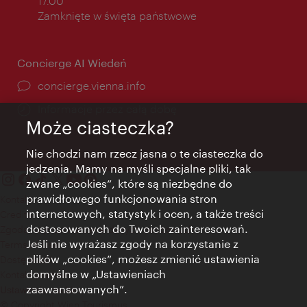
otwarcia:
17.00
Zamknięte w święta państwowe
Concierge AI Wiedeń
concierge.vienna.info
Informacje przez całą dobę
Może ciasteczka?
Nie chodzi nam rzecz jasna o te ciasteczka do
jedzenia. Mamy na myśli specjalne pliki, tak
zwane „cookies”, które są niezbędne do
prawidłowego funkcjonowania stron
Kontakt
internetowych, statystyk i ocen, a także treści
Credits
dostosowanych do Twoich zainteresowań.
Zgoda na przetwarzanie danych osobowych
Jeśli nie wyrażasz zgody na korzystanie z
Terms of Use
plików „cookies”, możesz zmienić ustawienia
Dostępność
domyślne w „Ustawieniach
Kontakt prasowy
zaawansowanych”.
Ustawienia cookies
© Copyright Wien Tourismus