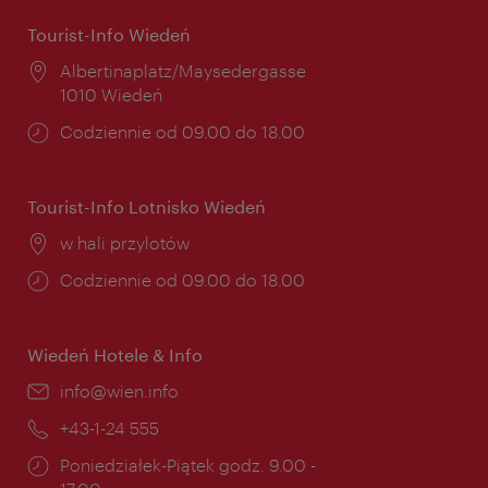
Tourist-Info Wiedeń
Miejsce:
Albertinaplatz/Maysedergasse
1010 Wiedeń
Godziny
Codziennie od 09.00 do 18.00
otwarcia:
Tourist-Info Lotnisko Wiedeń
Miejsce:
w hali przylotów
Godziny
Codziennie od 09.00 do 18.00
otwarcia:
Wiedeń Hotele & Info
E-
info@wien.info
mail:
Telefon:
+43-1-24 555
Godziny
Poniedziałek-Piątek godz. 9.00 -