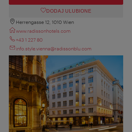
DODAJ ULUBIONE
Herrengasse 12, 1010 Wien
www.radissonhotels.com
+43 1 227 80
info.style.vienna@radissonblu.com